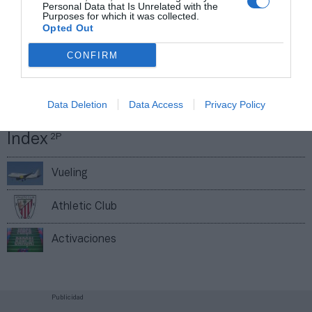
Mantente informado con las últimas noticias de actualidad.
Personal Data that Is Unrelated with the
Purposes for which it was collected.
ACTIVAR AHORA
Opted Out
CONFIRM
Compartir
Imprimir
Data Deletion
Data Access
Privacy Policy
Índex
2P
Vueling
Athletic Club
Activaciones
Publicidad