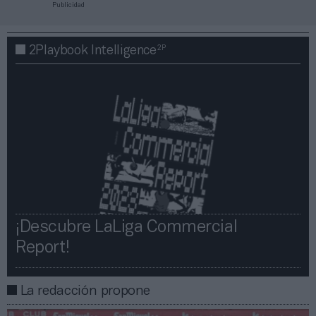
Publicidad
2P
2Playbook Intelligence
¡Descubre LaLiga Commercial
Report!​​
La redacción propone