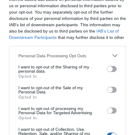
us or personal information disclosed to third parties prior to
Una alianza anclada en la innovación
your opt-out. You may separately opt-out of the further
Para Sandra Hors, directora de Asuntos
disclosure of your personal information by third parties on the
Corporativos, Marca y Sostenibilidad de Vueling, "San
IAB’s list of downstream participants. This information may
Mamés es el escenario ideal para presentar el nuevo
diseño del avión del Athletic Club porque permite
also be disclosed by us to third parties on the
IAB’s List of
hacerlo en primicia ante los socios y aficionados, y por
Downstream Participants
that may further disclose it to other
la innovación y la modernidad que transmite. Con esta
third parties.
acción, no solo presentamos un avión, sino que
celebramos una alianza basada en valores compartidos
Personal Data Processing Opt Outs
y una visión de futuro común que nos permite seguir
conectando Bilbao con el resto del mundo".
I want to opt-out of the Sharing of my
personal data.
Esta activación refuerza el compromiso de Vueling
Opted In
con Bilbao, su segunda base más relevante en España,
donde traslada a 1 de cada 2 pasajeros. La alianza,
I want to opt-out of the Sale of my
renovada hasta 2027, consolida a la compañía como
Personal Data.
patrocinador premium y aerolínea oficial, manteniendo
Opted In
su presencia exclusiva en el pantalón de la equipación
de juego y en la ropa de entrenamiento del primer
I want to opt-out of processing my
equipo.
Personal Data for Targeted Advertising.
Opted In
Añadir
2Playbook
como fuente preferida de Google
I want to opt-out of Collection, Use,
de forma gratuita
Retention, Sale, and/or Sharing of my