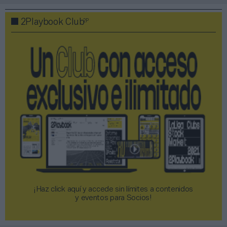
2P
2Playbook Club
¡Haz click aquí y accede sin límites a contenidos
y eventos para Socios!​​​​​​​