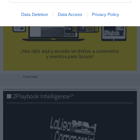
Data Deletion
Data Access
Privacy Policy
¡Haz click aquí y accede sin límites a contenidos
y eventos para Socios!​​​​​​​
Publicidad
2P
2Playbook Intelligence