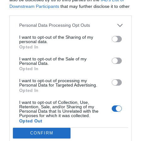
Downstream Participants
that may further disclose it to other
Índex
2P
third parties.
Personal Data Processing Opt Outs
Uefa
I want to opt-out of the Sharing of my
personal data.
PRO Women in Sports
Opted In
I want to opt-out of the Sale of my
Personal Data.
Opted In
Publicidad
I want to opt-out of processing my
Personal Data for Targeted Advertising.
2P
2Playbook Club
Opted In
I want to opt-out of Collection, Use,
Retention, Sale, and/or Sharing of my
Personal Data that Is Unrelated with the
Purposes for which it was collected.
Opted Out
CONFIRM