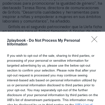
poderosas para promocionar la igualdad de género”, ha
destacado Teresa Rione, directora de comunicaciones
de Grifols. “Desarrolla cualidades y herramientas para
inspirar a niñas y empoderar a mujeres en sus ámbitos
laborales y comunitarios”, ha añadido.
Grifols es el segundo patrocinador que la Uefa ficha
en exclusiva para el fútbol femenino.
A finales de mayo
dio entrada a Euronics Group en un acuerdo similar
,
2playbook -
Do Not Process My Personal
también hasta 2025 y que cubre todas las
Information
competiciones. A estos se añaden los compartidos con
el masculino, como Visa, Pepsi, Just Eat y Hublot.
If you wish to opt-out of the sale, sharing to third parties, or
Añadir
2Playbook
como fuente preferida de Google
processing of your personal or sensitive information for
de forma gratuita
targeted advertising by us, please use the below opt-out
Mantente informado con las últimas noticias de actualidad.
section to confirm your selection. Please note that after your
ACTIVAR AHORA
opt-out request is processed you may continue seeing
interest-based ads based on personal information utilized by
us or personal information disclosed to third parties prior to
your opt-out. You may separately opt-out of the further
Compartir
disclosure of your personal information by third parties on the
IAB’s list of downstream participants. This information may
Imprimir
also be disclosed by us to third parties on the
IAB’s List of