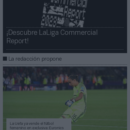
¡Descubre LaLiga Commercial
Report!​​
La redacción propone
La Uefa ya vende el fútbol
femenino en exclusiva: Euronics