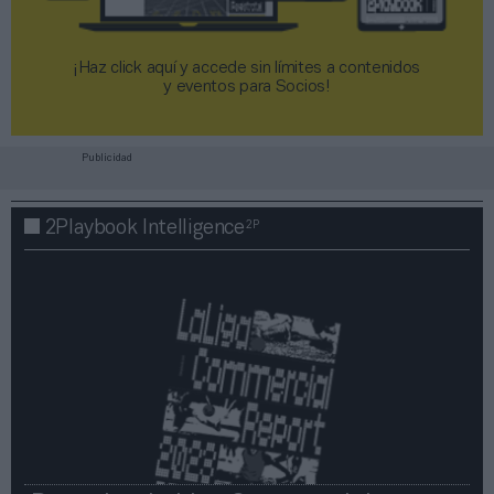
¡Haz click aquí y accede sin límites a contenidos
y eventos para Socios!​​​​​​​
Publicidad
2P
2Playbook Intelligence