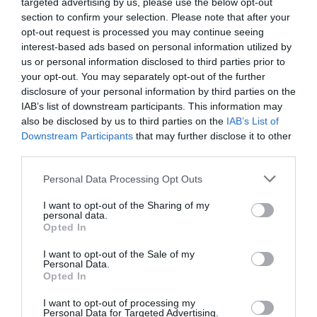
targeted advertising by us, please use the below opt-out
Betis la encabezan Finetwork y Hummel
, que
ha
vuelto esta temporada a equipar al club con un
section to confirm your selection. Please note that after your
contrato hasta 2026-2027
. En un segundo escalafón se
opt-out request is processed you may continue seeing
sitúan
Reale Seguros, presente en la manga de la
interest-based ads based on personal information utilized by
camiseta
;
MuchBetter, cuyo logo aparece en el
us or personal information disclosed to third parties prior to
pantalón
;
LegacyFX, que activa en la trasera de la
your opt-out. You may separately opt-out of the further
camiseta
; y otras marcas sin presencia en equipación
disclosure of your personal information by third parties on the
pero de importancia para la entidad como CaixaBank,
IAB’s list of downstream participants. This information may
Herbalife, Coca-Cola y
la automovilística Volvo
.
also be disclosed by us to third parties on the
IAB’s List of
Downstream Participants
that may further disclose it to other
Añadir
2Playbook
como fuente preferida de Google
third parties.
de forma gratuita
Mantente informado con las últimas noticias de actualidad.
Personal Data Processing Opt Outs
ACTIVAR AHORA
I want to opt-out of the Sharing of my
personal data.
Opted In
Compartir
I want to opt-out of the Sale of my
Personal Data.
Imprimir
Opted In
I want to opt-out of processing my
Índex
2P
Personal Data for Targeted Advertising.