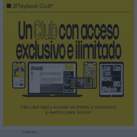
2P
2Playbook Club
¡Haz click aquí y accede sin límites a contenidos
y eventos para Socios!​​​​​​​
Publicidad