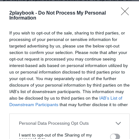
2021 para seguir creciendo,
con los que alcanzará 85
puntos de venta y esta misma semana ha inaugurado el
2playbook -
Do Not Process My Personal
primero,
una
flagship
de 850 metros cuadrados en el
Information
centro comercial La Maquinista de Barcelona
. Además,
ha subido la persiana en otros cinco locales en
If you wish to opt-out of the sale, sharing to third parties, or
Valencia en los centros comerciales Multiespacio,
processing of your personal or sensitive information for
Epicentre, Nuevo Centro y Bonaire y otra en la calle
targeted advertising by us, please use the below opt-out
Colón, principal arteria comercial.
section to confirm your selection. Please note that after your
Todas estas operaciones se enmarcan en la
opt-out request is processed you may continue seeing
ofensiva internacional del grupo británico,
que ha
interest-based ads based on personal information utilized by
lanzado una ampliación de capital en la que espera
captar 464,2 millones de libras (385,8 millones de
us or personal information disclosed to third parties prior to
euros)
para dar gas a la compra de nuevas compañías
your opt-out. You may separately opt-out of the further
y la apertura de tiendas.
disclosure of your personal information by third parties on the
El retailer deportivo cerró el primer semestre de su
IAB’s list of downstream participants. This information may
ejercicio fiscal
con una facturación de 2.545 millones
also be disclosed by us to third parties on the
IAB’s List of
de libras (2.838 millones de euros), un 6,4% menos
Downstream Participants
that may further disclose it to other
interanual
.
La compañía británica esquivó las pérdidas
third parties.
con un resultado neto de 27 millones de libras
(30
millones de euros), pero su beneficio se hundió en
Personal Data Processing Opt Outs
comparación con los 98 millones de libras (109,3
millones de euros) que ganó en primer semestre del
I want to opt-out of the Sharing of my
año anterior.