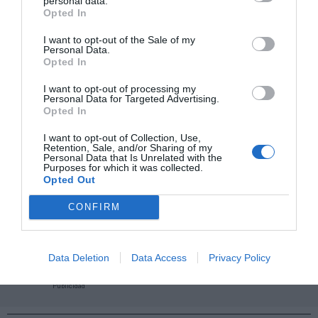
personal data.
Opted In
Añadir
2Playbook
como fuente preferida de Google
I want to opt-out of the Sale of my
de forma gratuita
Personal Data.
Mantente informado con las últimas noticias de actualidad.
Opted In
ACTIVAR AHORA
I want to opt-out of processing my
Personal Data for Targeted Advertising.
Opted In
Compartir
I want to opt-out of Collection, Use,
Retention, Sale, and/or Sharing of my
Imprimir
Personal Data that Is Unrelated with the
Purposes for which it was collected.
Opted Out
Índex
2P
CONFIRM
JD Sports
Data Deletion
Data Access
Privacy Policy
Publicidad