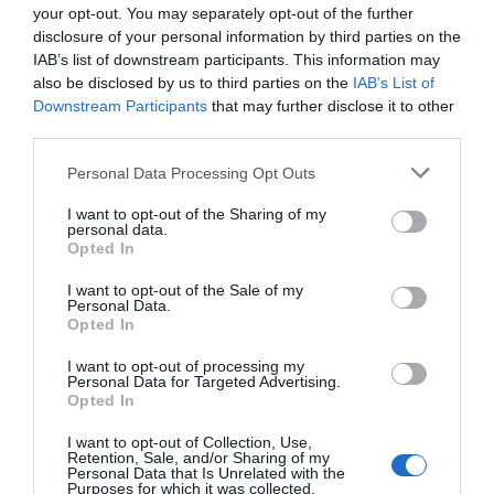
venta, con una
subida interanual de un 70,1% tras un
your opt-out. You may separately opt-out of the further
2020 marcado por la pandemia y el cierre temporal
disclosure of your personal information by third parties on the
de establecimientos. El crecimiento medio anual del
IAB’s list of downstream participants. This information may
ecommerce desde 2020 ha sido del 50%, por el 3% que
also be disclosed by us to third parties on the
IAB’s List of
han experimentado las ventas en tienda física.
Downstream Participants
that may further disclose it to other
third parties.
Previsiones
Personal Data Processing Opt Outs
De cara al ejercicio de 2022 Lululemon ha alertado
de que existen numerosos retos a los que hacer frente.
I want to opt-out of the Sharing of my
Entre ellos ha destacado el impacto que la crisis
personal data.
sanitaria de la Covid-19 sigue teniendo en muchos
Opted In
mercados y que genera una gran incertidumbre en el
mercado. Además, la empresa también ha alertado de
I want to opt-out of the Sale of my
que la crisis logística de suministros está golpeando
Personal Data.
duramente al sector del retail.
Opted In
Por otro lado, la empresa canadiense también ha
I want to opt-out of processing my
hecho hincapié en que la rentabilidad de la marca
Personal Data for Targeted Advertising.
podría verse afectada durante el ejercicio de 2022
Opted In
por el alza de los precios y el incremento en el coste
de las materias primas,
así como del alza de la
I want to opt-out of Collection, Use,
inflación.
Retention, Sale, and/or Sharing of my
Personal Data that Is Unrelated with the
Purposes for which it was collected.