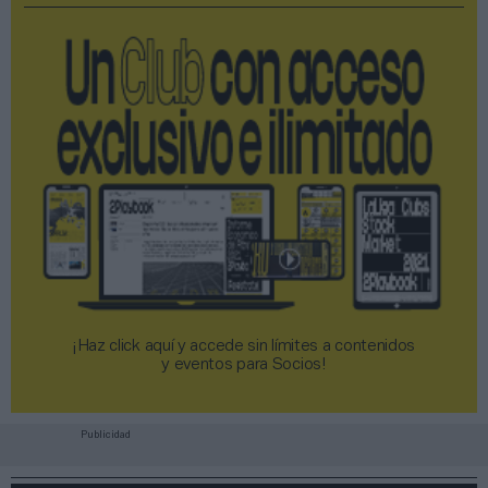
¡Haz click aquí y accede sin límites a contenidos
y eventos para Socios!​​​​​​​
Publicidad