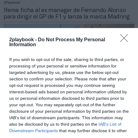
2Playbook
Ifema ficha al ex manager de Fernando Alonso
para dirigir el GP de F1 y lanza la marca Madring
2playbook -
Do Not Process My Personal
Information
If you wish to opt-out of the sale, sharing to third parties, or
processing of your personal or sensitive information for
targeted advertising by us, please use the below opt-out
section to confirm your selection. Please note that after your
opt-out request is processed you may continue seeing
interest-based ads based on personal information utilized by
us or personal information disclosed to third parties prior to
your opt-out. You may separately opt-out of the further
disclosure of your personal information by third parties on the
Roger Requena
IAB’s list of downstream participants. This information may
El fitness marca sus líneas rojas: ¿por qué han
also be disclosed by us to third parties on the
IAB’s List of
quedado desiertos diez ‘megacontratos’ públicos?
Downstream Participants
that may further disclose it to other
third parties.