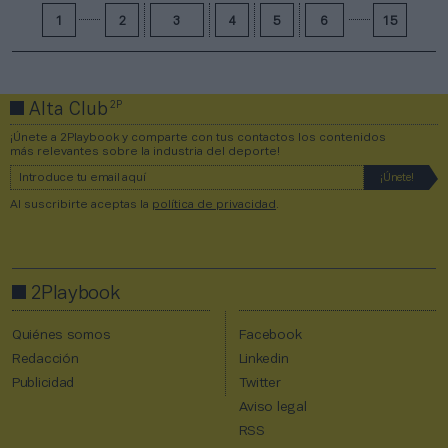
1
2
3
4
5
6
15
2P
Alta Club
¡Únete a 2Playbook y comparte con tus contactos los contenidos
más relevantes sobre la industria del deporte!
Al suscribirte aceptas la
política de privacidad
.
2Playbook
Quiénes somos
Facebook
Redacción
Linkedin
Publicidad
Twitter
Aviso legal
RSS