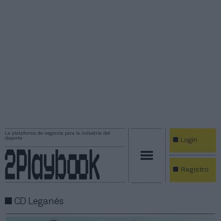
La plataforma de negocios para la industria del
deporte
Login
Registro
CD Leganés