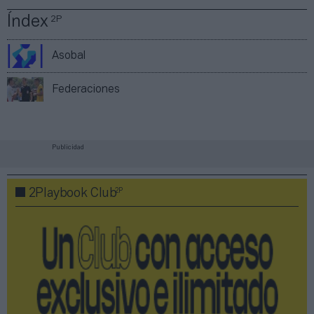
Índex
2P
Asobal
Federaciones
Publicidad
2P
2Playbook Club