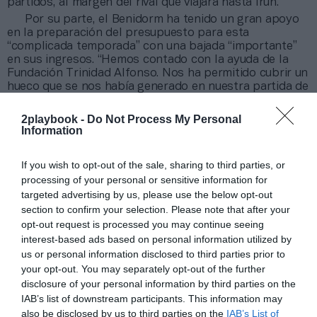
partidos, al margen del rival que viajara hasta Irun.
Por su parte, el Benidorm ha tenido un gran apoyo
en la preparación del presupuesto para esta
“complicada temporada” con una bajada “importante”
en sus ingresos. “Hemos contado con la ayuda de la
Fundación Trinidad Alfonso. Nos ha permitido cubrir un
hueco que se nos había generado en nuestra partida de
patrocinios por la situación del turismo”, destaca
Alvado. El patrocinador principal del club alicantino es,
2playbook -
Do Not Process My Personal
desde hace años, la cadena hotelera Servigroup.
Information
La Fundación Trinidad Alfonso es la entidad por
donde canaliza su inversión en el deporte
If you wish to opt-out of the sale, sharing to third parties, or
valenciano el empresario Juan Roig, presidente de
processing of your personal or sensitive information for
Mercadona
. Sólo desde que estalló la pandemia,
Roig
targeted advertising by us, please use the below opt-out
ha invertido más de 30 millones de euros en la
section to confirm your selection. Please note that after your
promoción y supervivencia de los clubes
y
opt-out request is processed you may continue seeing
competiciones deportivas de la región.
interest-based ads based on personal information utilized by
us or personal information disclosed to third parties prior to
El BM Benidorm ha contado con el
your opt-out. You may separately opt-out of the further
apoyo de la Fundación Trinidad Alfonso,
disclosure of your personal information by third parties on the
creada y presidida por el empresario
IAB’s list of downstream participants. This information may
valenciano Juan Roig (Mercadona)
also be disclosed by us to third parties on the
IAB’s List of