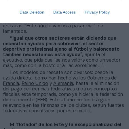
presidente vallesano. En Cuenca, el presidente del CDB
Balonmano Ciudad Encantada, aseguraba este
Data Deletion
Data Access
Privacy Policy
miércoles en la
Ser
que "el 40% o más" de los ingresos
del club provienen de los abonos y la venta de
entradas. “Este año lo vamos a pasar mal”, se
lamentaba.
“Igual que otros sectores están diciendo que
necesitan ayudas para sobrevivir, el sector
deportivo profesional ajeno al fútbol y baloncesto
también necesitamos esta ayuda
”, apunta el
ejecutivo, que pide que “se nos valore como un sector
más, como son la hostelería, las aerolíneas…”.
Los modelos de rescate son diversos: desde la
ayuda directa, como han hecho ya
los Gobiernos de
Francia
,
Reino Unido
y
Alemania
, hasta la eliminación
del pago de licencias federativas u otros conceptos
fiscales esta temporada, como ya hiciera la federación
de baloncesto (FEB). Esto último no tendría gran
relevancia en las finanzas de los clubes, según fuentes
federativas consultadas por este medio.
El ‘flotador’ de los Erte y la excepcionalidad del