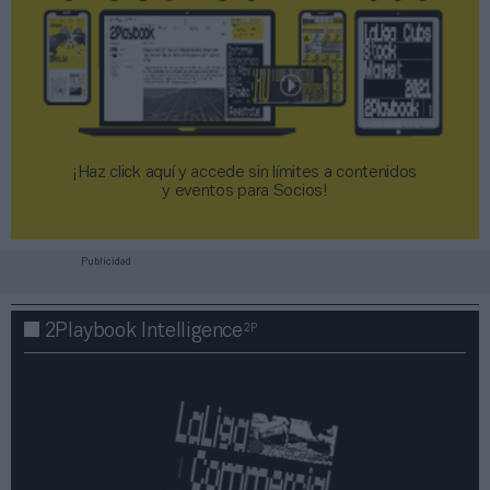
¡Haz click aquí y accede sin límites a contenidos
y eventos para Socios!​​​​​​​
Publicidad
2P
2Playbook Intelligence