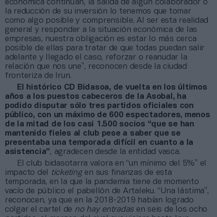
económica continúan, la salida de algún colaborador o
la reducción de su inversión lo tenemos que tomar
como algo posible y comprensible. Al ser esta realidad
general y responder a la situación económica de las
empresas, nuestra obligación es estar lo más cerca
posible de ellas para tratar de que todas puedan salir
adelante y llegado el caso, reforzar o reanudar la
relación que nos une”, reconocen desde la ciudad
fronteriza de Irun.
El histórico CD Bidasoa, de vuelta en los últimos
años a los puestos cabeceros de la Asobal, ha
podido disputar sólo tres partidos oficiales con
público, con un máximo de 600 espectadores, menos
de la mitad de los casi 1.500 socios “que se han
mantenido fieles al club pese a saber que se
presentaba una temporada difícil en cuanto a la
asistencia”
, agradecen desde la entidad vasca.
El club bidasotarra valora en “un mínimo del 5%” el
impacto del
ticketing
en sus finanzas de esta
temporada, en la que la pandemia tiene de momento
vacío de público el pabellón de Artaleku. “Una lástima”,
reconocen, ya que en la 2018-2019 habían logrado
colgar el cartel de
no hay entradas
en seis de los ocho