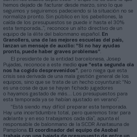
hemos dejado de facturar desde marzo, sino lo que
seguimos y seguiremos padeciendo si la situación no se
normaliza pronto. Sin público en los pabellones, la
caída de los presupuestos se puede ir hasta el 30%
esta temporada...”, reconoce un alto directivo de un
equipo de la élite del balonmano español.
En
Granollers, una de las mejores escuelas del país,
lanzan un mensaje de auxilio: “Si no hay ayudas
pronto, puede haber graves problemas”
.
El presidente de la entidad barcelonesa, Josep
Pujadas, reconoce a este medio
que “esta segunda ola
nos ha cogido desprevenidos”
, pero niega que esta
crisis sea derivada de una mala gestión general de los
equipos, sino que se trata de un hecho coyuntural: “No
es una cosa de que se hayan fichado jugadores
o hayamos gastado de más… Los presupuestos para
esta temporada ya se habían ajustado en verano”.
“Está siendo muy difícil preparar esta temporada.
Hay una incertidumbre total, pero queremos tirar para
adelante y en eso trabajamos cada día”, apunta el
responsable de balonmano de la SCDR Anaitasuna de
Pamplona.
El coordinador del equipo de Asobal
trabaja con una bajada de presupuesto de entre un