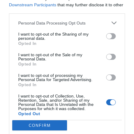
Downstream Participants
that may further disclose it to other
third parties.
En Granollers, sin embargo, la situación es de mayor
Personal Data Processing Opt Outs
intranquilidad. “Empezamos razonablemente bien en
septiembre, hasta que en octubre fue empeorando. Sin
I want to opt-out of the Sharing of my
público desde hace unas semanas, esto nos sitúa en un
personal data.
escenario muy complejo”, destaca su presidente.
Opted In
Pujadas, exalcalde de su ciudad en tres etapas, desde
1986 a 2004, conoce bien
las necesidades que tiene
I want to opt-out of the Sale of my
la gestión de una entidad con 31 equipos tanto
Personal Data.
masculinos como femeninos
. De hecho, es el único
Opted In
club español presente en las dos máximas divisiones:
la Asobal y la Liga Guerreras Iberdrola.
I want to opt-out of processing my
Personal Data for Targeted Advertising.
Para el primer equipo masculino, el presupuesto
Opted In
para esta temporada se sitúa, de momento, en torno
a los 900.000 euros, un 10% menos interanual
,
I want to opt-out of Collection, Use,
mientras que la fundación -que engloba al conjunto
Retention, Sale, and/or Sharing of my
femenino y a la base- cuenta con algo más de 600.000
Personal Data that Is Unrelated with the
Purposes for which it was collected.
euros para este curso. Unos recursos que, “sin público
Opted Out
y con las dificultades para competir”, se agotan y ya le
ha hecho cerrar 2019-2020 con números rojos
CONFIRM
“después de varios años de beneficios”. “Y para esta
temporada la situación no pinta bien”, avisa el