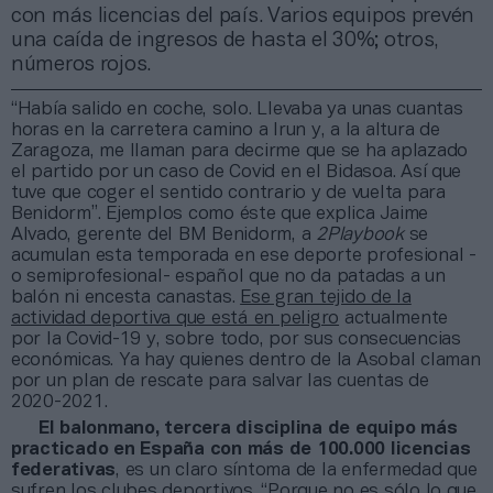
con más licencias del país. Varios equipos prevén
una caída de ingresos de hasta el 30%; otros,
números rojos.
“Había salido en coche, solo. Llevaba ya unas cuantas
horas en la carretera camino a Irun y, a la altura de
Zaragoza, me llaman para decirme que se ha aplazado
el partido por un caso de Covid en el Bidasoa. Así que
tuve que coger el sentido contrario y de vuelta para
Benidorm”. Ejemplos como éste que explica Jaime
Alvado, gerente del BM Benidorm, a
2Playbook
se
acumulan esta temporada en ese deporte profesional -
o semiprofesional- español que no da patadas a un
balón ni encesta canastas.
Ese gran tejido de la
actividad deportiva que está en peligro
actualmente
por la Covid-19 y, sobre todo, por sus consecuencias
económicas. Ya hay quienes dentro de la Asobal claman
por un plan de rescate para salvar las cuentas de
2020-2021.
El balonmano, tercera disciplina de equipo más
practicado en España con más de 100.000 licencias
federativas
, es un claro síntoma de la enfermedad que
sufren los clubes deportivos. “Porque no es sólo lo que