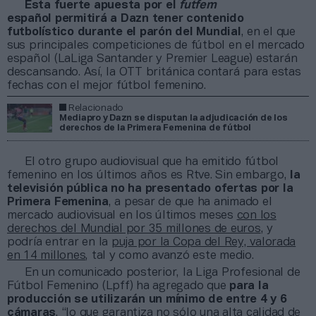
Esta fuerte apuesta por el
futfem
español permitirá a Dazn tener contenido
futbolístico durante el parón del Mundial
, en el que
sus principales competiciones de fútbol en el mercado
español (LaLiga Santander y Premier League) estarán
descansando. Así, la OTT británica contará para estas
fechas con el mejor fútbol femenino.
Relacionado
Mediapro y Dazn se disputan la adjudicación de los
derechos de la Primera Femenina de fútbol
El otro grupo audiovisual que ha emitido fútbol
femenino en los últimos años es Rtve. Sin embargo,
la
televisión pública no ha presentado ofertas por la
Primera Femenina
, a pesar de que ha animado el
mercado audiovisual en los últimos meses
con los
derechos del Mundial por 35 millones de euros
, y
podría entrar en la
puja por la Copa del Rey, valorada
en 14 millones
, tal y como avanzó este medio.
En un comunicado posterior, la Liga Profesional de
Fútbol Femenino (Lpff) ha agregado que
para la
producción se utilizarán un mínimo de entre 4 y 6
cámaras
, “lo que garantiza no sólo una alta calidad de