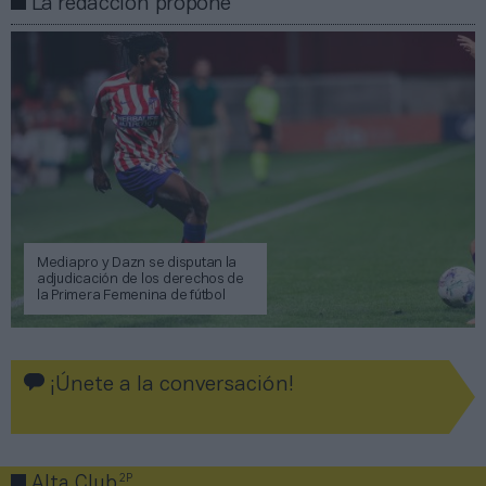
La redacción propone
Mediapro y Dazn se disputan la
adjudicación de los derechos de
la Primera Femenina de fútbol
¡Únete a la conversación!
2P
Alta Club