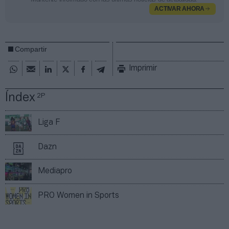
ACTIVAR AHORA
Compartir
Imprimir
Índex
2P
Liga F
Dazn
Mediapro
PRO Women in Sports