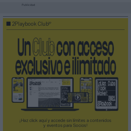
Publicidad
2P
2Playbook Club
¡Haz click aquí y accede sin límites a contenidos
y eventos para Socios!​​​​​​​