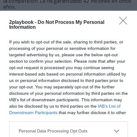
la competición. Le ha garantizado 42 millones en cinco
años.
El primer contrato en llegar ha sido el de Puma, que
proveerá de balones a la liga, y se trabaja en varios
2playbook -
Do Not Process My Personal
más. Entre ellos, el del title sponsor de la categoría,
Information
que dejará de llamarse Primera Iberdrola. La nueva
gestora busca otra compañía y, entre los
If you wish to opt-out of the sale, sharing to third parties, or
interesados,
se negocia con una marca de eSports
,
processing of your personal or sensitive information for
según ha podido saber este medio.
targeted advertising by us, please use the below opt-out
En este contexto lleva trabajando
la comisión
section to confirm your selection. Please note that after your
delegada de
la Lpff, presidida por Beatriz Álvarez
,
opt-out request is processed you may continue seeing
ex directora general de Deportes del Principado de
interest-based ads based on personal information utilized by
Asturias
, que accedió al cargo sin elecciones –fue la
única candidata que obtuvo los avales necesarios–, y
us or personal information disclosed to third parties prior to
que tiene en Rubén Alcaine, expresidente de la Acff, a
your opt-out. You may separately opt-out of the further
su mano derecha. El nuevo vicepresidente de la
disclosure of your personal information by third parties on the
competición ha sido uno de los principales actores en
IAB’s list of downstream participants. This information may
el largo proceso de crecimiento y profesionalización
also be disclosed by us to third parties on the
IAB’s List of
del
futfem
.
Downstream Participants
that may further disclose it to other
third parties.
Relacionado
LaLiga explotará el negocio comercial de la Primera
Femenina y le asegura 42 millones en cinco años
Personal Data Processing Opt Outs