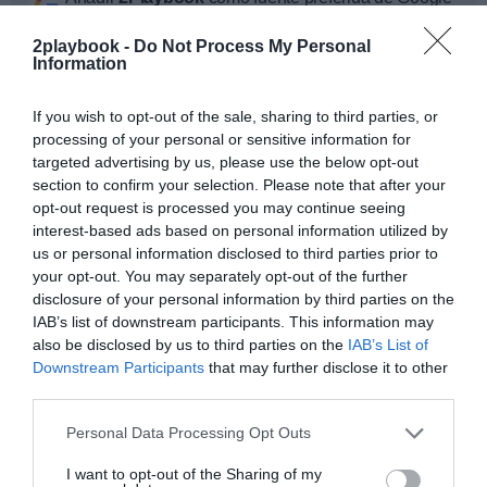
de forma gratuita
Mantente informado con las últimas noticias de actualidad.
2playbook -
Do Not Process My Personal
ACTIVAR AHORA
Information
If you wish to opt-out of the sale, sharing to third parties, or
processing of your personal or sensitive information for
Compartir
targeted advertising by us, please use the below opt-out
section to confirm your selection. Please note that after your
Imprimir
opt-out request is processed you may continue seeing
interest-based ads based on personal information utilized by
Índex
2P
us or personal information disclosed to third parties prior to
your opt-out. You may separately opt-out of the further
disclosure of your personal information by third parties on the
LaLiga
IAB’s list of downstream participants. This information may
also be disclosed by us to third parties on the
IAB’s List of
Real Sporting de Gijón
Downstream Participants
that may further disclose it to other
third parties.
Personal Data Processing Opt Outs
Publicidad
I want to opt-out of the Sharing of my