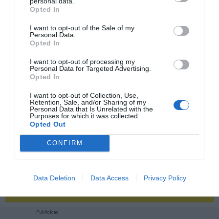
personal data.
Opted In
2P
2Playbook Club
I want to opt-out of the Sale of my
Personal Data.
Opted In
I want to opt-out of processing my
Personal Data for Targeted Advertising.
Opted In
I want to opt-out of Collection, Use,
Retention, Sale, and/or Sharing of my
Personal Data that Is Unrelated with the
Purposes for which it was collected.
Opted Out
CONFIRM
¡Haz click aquí y accede sin límites a contenidos
Data Deletion
Data Access
Privacy Policy
y eventos para Socios!​​​​​​​
Publicidad