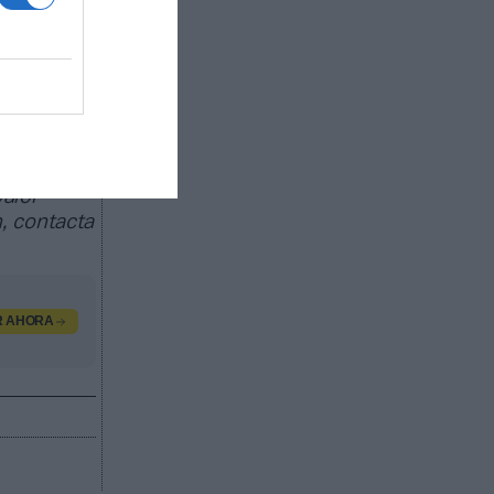
ado de
egocio de
as
trocinio,
 a
dos por
valor
, contacta
R AHORA