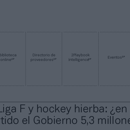
Biblioteca
Directorio de
2Playbook
2P
Eventos
2P
2P
2P
online
proveedores
Intelligence
 Liga F y hockey hierba: ¿en
rtido el Gobierno 5,3 millon