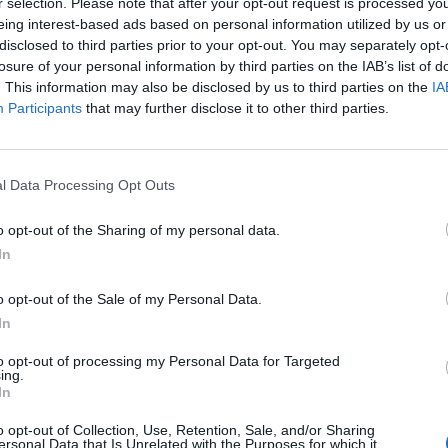
r selection. Please note that after your opt-out request is processed y
ros
durante sus tres primeras temporadas.
eing interest-based ads based on personal information utilized by us or
disclosed to third parties prior to your opt-out. You may separately opt-
o, se destinarán 1,5 millones de euros a los clubes
losure of your personal information by third parties on the IAB’s list of
 de una estructura masculina que
compiten en la Li
. This information may also be disclosed by us to third parties on the
IA
“facilitar el cumplimiento de los estándares de calidad
Participants
that may further disclose it to other third parties.
FF, FC Badalona Women, Alhama CF y DUX Logroño
modernizar y adecuar sus infraestructuras deportiva
ndiciones de sus jugadoras.
l Data Processing Opt Outs
onsejo Superior de Deportes (CSD) destinará 1 milló
ucción y equipamiento de un nuevo
campo de hockey
o opt-out of the Sharing of my personal data.
e Alto Rendimiento de Sant Cugat. Este espacio estar
In
ntrenamiento de las selecciones nacionales.
o opt-out of the Sale of my Personal Data.
reto también regula la concesión de una subvención 
a la
Asociación del Deporte Español (ADESP)
, que r
In
nes deportivas españolas.
to opt-out of processing my Personal Data for Targeted
ing.
In
igence 2P
o opt-out of Collection, Use, Retention, Sale, and/or Sharing
ersonal Data that Is Unrelated with the Purposes for which it