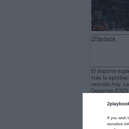
2Playbook
El deporte espa
tras la aprobac
reunido hoy. La
Deportes (CSD) 
construir nuev
2playboo
estructurales e
Entre estas
If you wish 
Federación Esp
sensitive in
de la
Liga U
. L