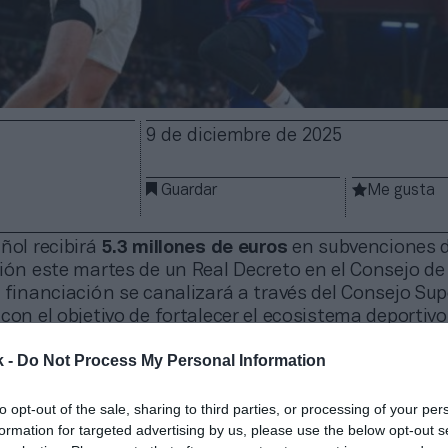
9 de diciembre de 2025
Guardar
Me gusta
ñol recibirá
5.3 millones de euros
en subvenciones d
ión este martes de un Real Decreto en el Consejo de
 financiación se canalizará a través del Consejo Sup
con el objetivo de fortalecer el ecosistema deportivo
as instalaciones clave y apoyar nuevos proyectos
k -
Do Not Process My Personal Information
n el ámbito federativo y profesional.
 ayudas destaca la concesión de
2,5 millones
de euro
to opt-out of the sale, sharing to third parties, or processing of your per
añola de Baloncesto (FEB) con motivo de la puesta
formation for targeted advertising by us, please use the below opt-out s
a competición sub-22 contará con
una inversión públ