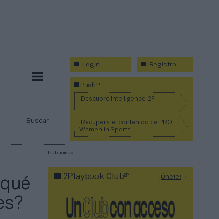
Login
Registro
Menú
2P
Push
¡Descubre Intelligence 2P!
Buscar
¡Recupera el contenido de PRO
Women in Sports!
Publicidad
2P
2Playbook Club
¡Únete!
 qué
es?