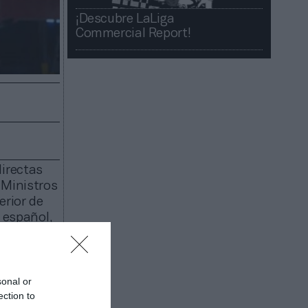
¡Descubre LaLiga
Commercial Report!​​
irectas
 Ministros
erior de
 español,
s a la
sonal or
 en marcha
ection to
ica de 15