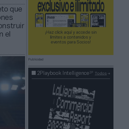
eto que
ones
onstruir
¡Haz click aquí y accede sin
n el
límites a contenidos y
eventos para Socios!​​​​​​​
Publicidad
2P
2Playbook Intelligence
Todos