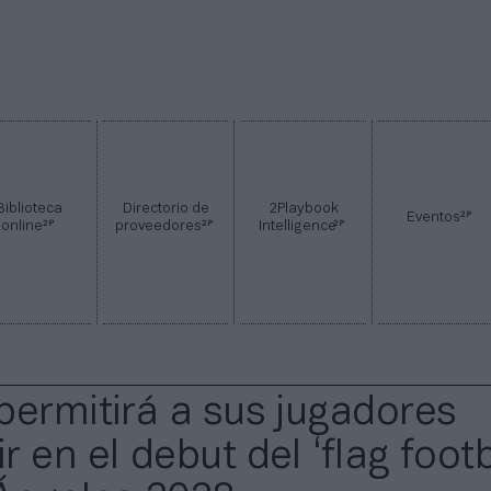
Biblioteca
Directorio de
2Playbook
2P
Eventos
2P
2P
2P
online
proveedores
Intelligence
permitirá a sus jugadores
 en el debut del ‘flag footb