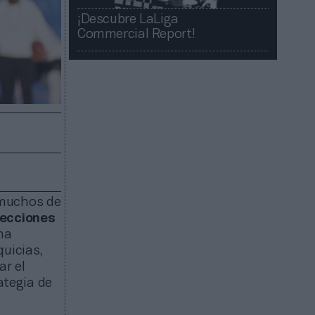
¡Descubre LaLiga
Commercial Report!​​
 muchos de
lecciones
na
quicias,
r el
ategia de