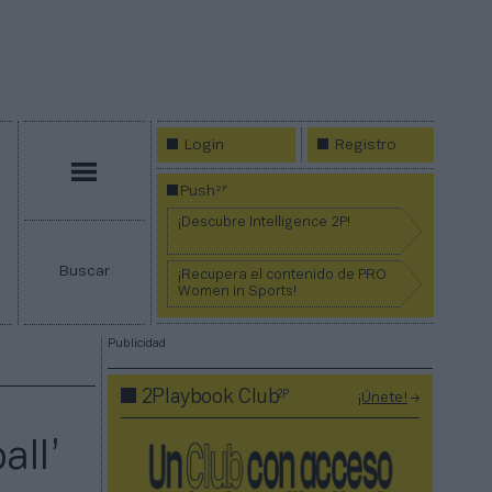
Login
Registro
Menú
2P
Push
¡Descubre Intelligence 2P!
Buscar
¡Recupera el contenido de PRO
Women in Sports!
Publicidad
2P
2Playbook Club
¡Únete!
all’