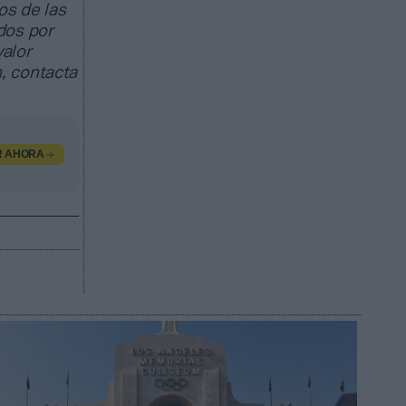
os de las
dos por
valor
, contacta
R AHORA