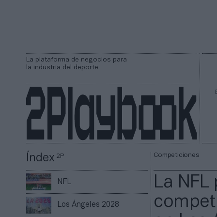
La plataforma de negocios para
la industria del deporte
Competiciones
Índex
2P
La NFL 
NFL
competir
Los Ángeles 2028