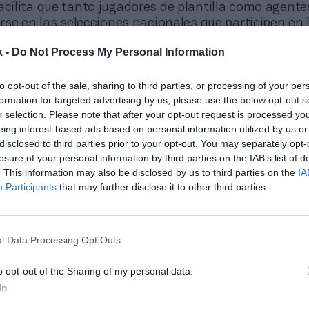
acilita que tanto jugadores de plantilla como agentes
se en las selecciones nacionales que participen en 
mpica, cuya sede principal será el
SoFi Stadium
de
k -
Do Not Process My Personal Information
alifornia.
ll
fue incluido en el programa olímpico de Los Ánge
to opt-out of the sale, sharing to third parties, or processing of your per
2023, junto a otros deportes como el
críquet
, el
squa
formation for targeted advertising by us, please use the below opt-out s
ncorporación forma parte de una estrategia del Comit
r selection. Please note that after your opt-out request is processed y
COI) para atraer nuevas audiencias, especialmente e
eing interest-based ads based on personal information utilized by us or
 como Estados Unidos y Asia. En este contexto, la i
disclosed to third parties prior to your opt-out. You may separately opt-
FL refuerza el posicionamiento estratégico de esta di
losure of your personal information by third parties on the IAB’s list of
. This information may also be disclosed by us to third parties on the
IA
Participants
that may further disclose it to other third parties.
onado
mitirá en abierto y a escala global el partido de la NFL en Brasil
l Data Processing Opt Outs
o opt-out of the Sharing of my personal data.
 oportunidad para el deporte y para la NFL”, ha afir
In
er Goodell tras el anuncio. “Es el siguiente paso pa