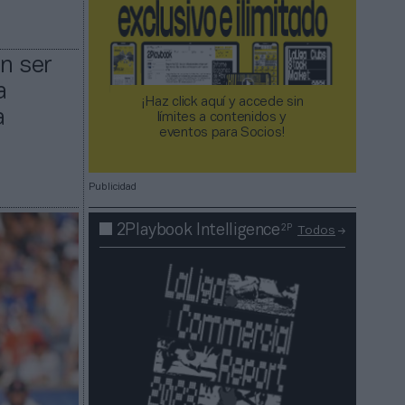
n ser
a
¡Haz click aquí y accede sin
a
límites a contenidos y
eventos para Socios!​​​​​​​
Publicidad
2P
2Playbook Intelligence
Todos