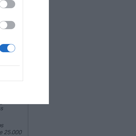
mujeres
.
fútbol
puede
a alto
ernacional
Hill y Joe
.
ado de
egocio de
as
os
e 25.000