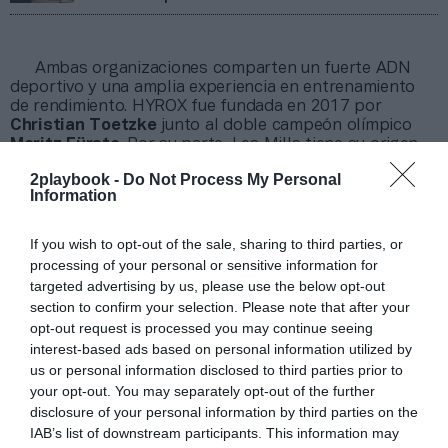
Ambas organizaciones comparten un fuerte ADN
deportivo y una amplia experiencia en entrenamiento
de rendimiento. HYROX fue fundada en 2017 por
Christian Toetzke
junto al doble campeón olímpico
Moritz Fürste
. Por su parte, Les Mills tiene su origen
en el atleta olímpico que le da nombre, aunque fue
2playbook -
Do Not Process My Personal
Phillip Mills
quien impulsó su expansión internacional y
Information
su evolución hacia formatos de entrenamiento en
grupo.
If you wish to opt-out of the sale, sharing to third parties, or
“Creo firmemente en los deportes basados en el
club por la comunidad y el compromiso de los socios
processing of your personal or sensitive information for
que generan. A lo largo de los años, mis clubes en
targeted advertising by us, please use the below opt-out
Nueva Zelanda se han beneficiado enormemente de
section to confirm your selection. Please note that after your
organizar equipos de running, triatlón, entrenamiento
opt-out request is processed you may continue seeing
CrossFit y otros deportes vinculados al gimnasio”,
interest-based ads based on personal information utilized by
explica
Phillip Mills
.
us or personal information disclosed to third parties prior to
“Asociarnos con una marca como Les Mills fue un
your opt-out. You may separately opt-out of the further
paso muy natural para HYROX, dada su consolidada
disclosure of your personal information by third parties on the
reputación y credibilidad dentro de la comunidad global
IAB’s list of downstream participants. This information may
de entrenamiento, así como su esfuerzo constante a la