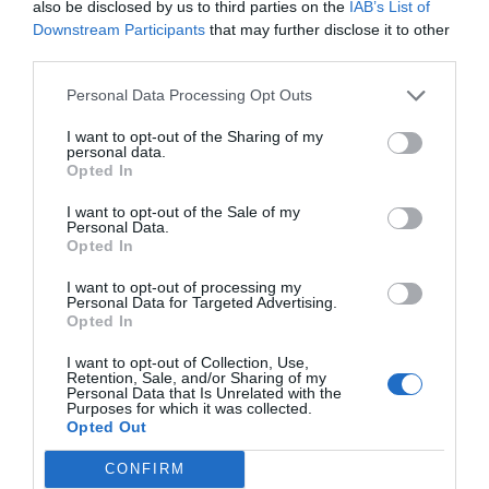
also be disclosed by us to third parties on the
IAB’s List of
hora de guiar el fitness grupal mediante conceptos
Downstream Participants
that may further disclose it to other
innovadores”, señala
Douglas Gremmen, director de
third parties.
expansión de HYROX
. “Brindaremos a los atletas la
experiencia de lo mejor de ambos mundos, asegurando
que estén lo mejor preparados posible para el día de la
Personal Data Processing Opt Outs
carrera”, concluye.
I want to opt-out of the Sharing of my
Estos nuevos programas, junto con la afiliación a
personal data.
HYROX y el acceso completo a la plataforma
Opted In
HYROX365
, ya están disponibles para los clubes como
un paquete preferente para ayudar a los operadores a
I want to opt-out of the Sale of my
combinar el poder del entrenamiento en grupo de
Personal Data.
Opted In
primer nivel con el atractivo de entrenar con la fórmula
más novedosa de la industria.
I want to opt-out of processing my
Personal Data for Targeted Advertising.
Añadir
2Playbook
como fuente preferida de Google
Opted In
de forma gratuita
Mantente informado con las últimas noticias de actualidad.
I want to opt-out of Collection, Use,
Retention, Sale, and/or Sharing of my
ACTIVAR AHORA
Personal Data that Is Unrelated with the
Purposes for which it was collected.
Opted Out
Compartir
CONFIRM