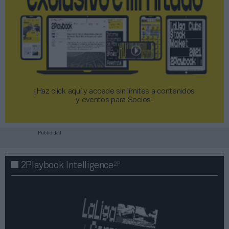
¡Haz click aquí y accede sin límites a contenidos
y eventos para Socios!​​​​​​​
Publicidad
2P
2Playbook Intelligence