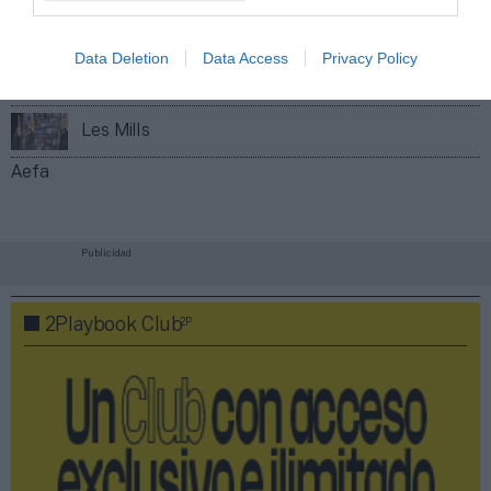
Imprimir
Data Deletion
Data Access
Privacy Policy
Índex
2P
Les Mills
Aefa
Publicidad
2P
2Playbook Club