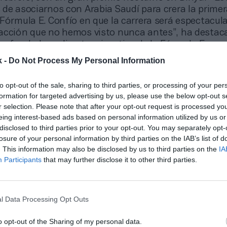
de asociarnos con Arabia Saudí para crera la primer
Fórmula E. Confío en que la carrera será espectacula
acción que no hemos visto nunca antes”, ha destac
cofundador y director ejecutivo de la Fórmula E
k -
Do Not Process My Personal Information
ha a Stats Perform como socio de
data
hasta 2026
to opt-out of the sale, sharing to third parties, or processing of your per
femenino de tenis se ha aliado con Stats Perform, c
formation for targeted advertising by us, please use the below opt-out s
en datos con la que ha firmado un acuerdo por seis
r selection. Please note that after your opt-out request is processed y
eing interest-based ads based on personal information utilized by us or
objetivo es que la empresa ofrezca datos a tiempo re
disclosed to third parties prior to your opt-out. You may separately opt-
propietarios de los derechos audiovisuales, patrocin
losure of your personal information by third parties on the IAB’s list of
gicos y juegos
fantasy
. También se utilizará la inteli
. This information may also be disclosed by us to third parties on the
IA
tats Perform para ofrecer información de loas jugador
Participants
that may further disclose it to other third parties.
d firma con la agencia de marketing de Jay-Z
l Data Processing Opt Outs
ted se convierte en el primer equipo de la Premier L
do con Roc Nation, agencia de Jay-Z. La idea es que 
o opt-out of the Sharing of my personal data.
dos Unidos y Asia de la mano de esta compañía, esp