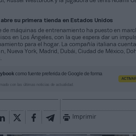
ul, Russel Westbrook y la jugadora de tenis Noami O
bre su primera tienda en Estados Unidos
te de máquinas de entrenamiento ha puesto en mar
isos en Los Ángeles, con la que espera dar un impul
pamiento para el hogar. La compañía italiana cuent
án, Nueva York, Madrid, Dubái, Ciudad de México, Doh
.
aybook
como fuente preferida de Google de forma
ACTIVA
mado con las últimas noticias de actualidad.
Imprimir