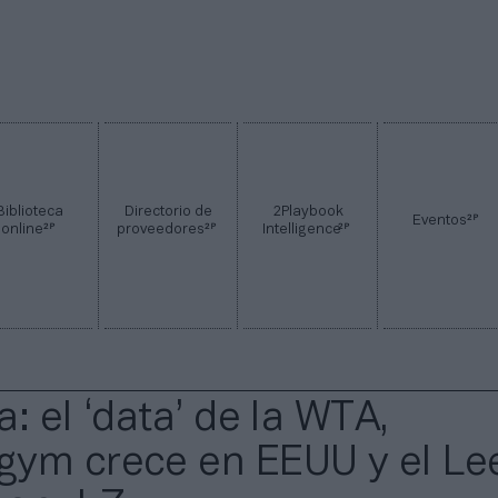
Biblioteca
Directorio de
2Playbook
2P
Eventos
2P
2P
2P
online
proveedores
Intelligence
: el ‘data’ de la WTA,
ym crece en EEUU y el Le