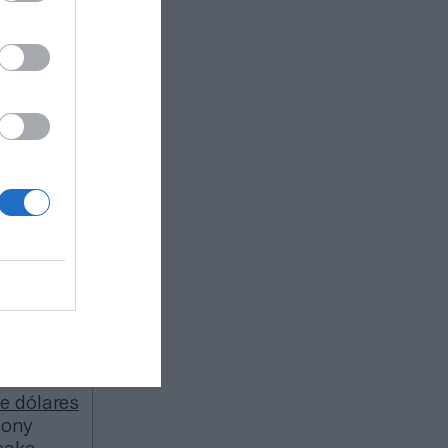
a 2029
ma década.
n World
mas cinco
cross, el
e otras
nes de
ular
ión conoce
de dólares
hony