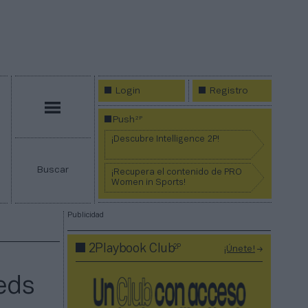
Login
Registro
Menú
2P
Push
¡Descubre Intelligence 2P!
Buscar
¡Recupera el contenido de PRO
Women in Sports!
Publicidad
2P
2Playbook Club
¡Únete!
eds