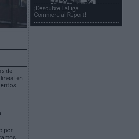
¡Descubre LaLiga
Commercial Report!​​
as de
lineal en
ientos
a
o por
stamos