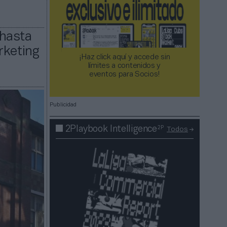
 hasta
rketing
¡Haz click aquí y accede sin
límites a contenidos y
eventos para Socios!​​​​​​​
Publicidad
2P
2Playbook Intelligence
Todos