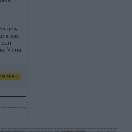
saka.
cha una
so a sus
a con
a, Viena,
R AHORA