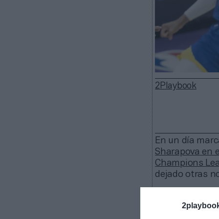
2Playbook
En un día marc
Sharapova en e
Champions Leag
dejado otras no
2playboo
La UFC firm
de la
app