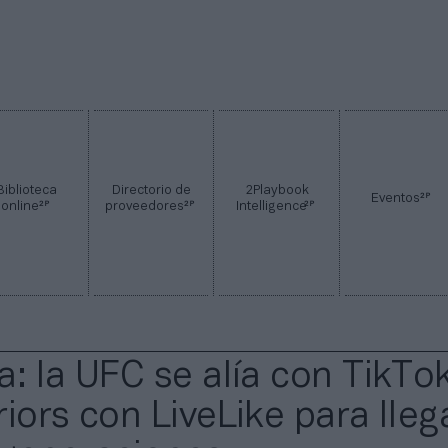
Biblioteca
Directorio de
2Playbook
2P
Eventos
2P
2P
2P
online
proveedores
Intelligence
a: la UFC se alía con TikTo
iors con LiveLike para lleg