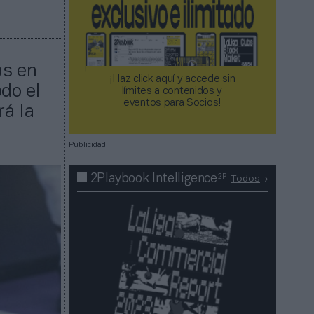
as en
¡Haz click aquí y accede sin
do el
límites a contenidos y
eventos para Socios!​​​​​​​
rá la
Publicidad
2P
2Playbook Intelligence
Todos