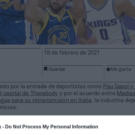
18 de febrero de 2021
Guardar
Me gusta
ado por la entrada de deportistas como
Pau Gasol y
l capital de Therabody
y por el acuerdo entre
Medias
ue para su retransmisión en Italia
, la industria de
ticias:
k -
Do Not Process My Personal Information
a con TikTok para emitir contenidos de sus peleas