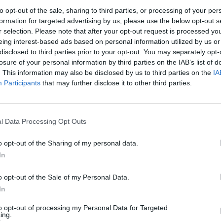
to opt-out of the sale, sharing to third parties, or processing of your per
al retransmitirá en directo programas semanales ant
formation for targeted advertising by us, please use the below opt-out s
peleas, así como imágenes de detrás de la jaula. UF
r selection. Please note that after your opt-out request is processed y
portiva más popular en TikTok con 6,3 millones de s
eing interest-based ads based on personal information utilized by us or
disclosed to third parties prior to your opt-out. You may separately opt-
losure of your personal information by third parties on the IAB’s list of
s se convierte en el primer equipo profesional de E
. This information may also be disclosed by us to third parties on the
IA
iveLike
Participants
that may further disclose it to other third parties.
a de la NBA lanza una experiencia para aficionados 
a durante sus partidos. En este sentido, la experien
en directo, encuestas y diferentes acciones a través 
l Data Processing Opt Outs
l.
o opt-out of the Sharing of my personal data.
In
 los expresidentes Clinton y Bush invierten el fútbo
EEUU
o opt-out of the Sale of my Personal Data.
In
ton y Jenna Bush Hager, hijas de los expresidentes 
 Bill Clinton y Geoerge W. Bush, han adquirido una
to opt-out of processing my Personal Data for Targeted
n el accionariado de los Washington Spirit, franquici
ing.