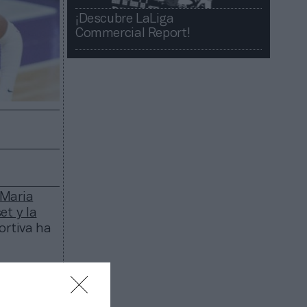
¡Descubre LaLiga
Commercial Report!​​
 Maria
et y la
portiva ha
 a través