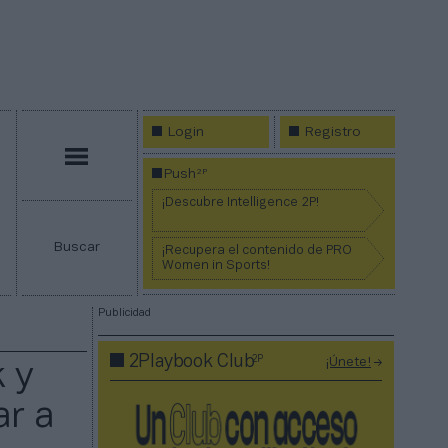
Login
Registro
Menú
2P
Push
¡Descubre Intelligence 2P!
Buscar
¡Recupera el contenido de PRO
Women in Sports!
Publicidad
2P
2Playbook Club
¡Únete!
k y
ar a