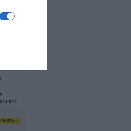
la liga
, la
 valor
a en 50
o
e
culino.
R AHORA