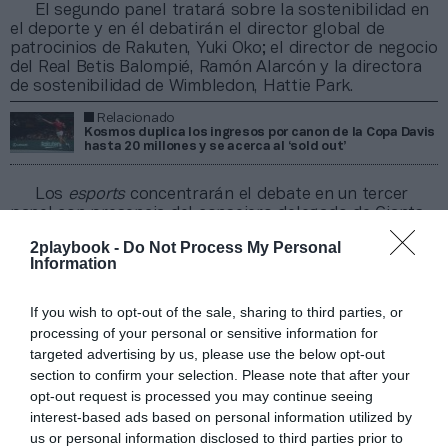
El segundo panel tratará sobre la sostenibilidad en
el deporte y en él debatirán el director global de
patrocinios de Rakuten, Yuki Oko; el director de negocio
del Real Betis Balompié, Ramón Alarcón y la directora
de sostenibilidad de Wimbledon, Hattie Park.
Relacionado
Kosmos duplica los ingresos por canon de la Copa Davis
hasta 20 millones y se acerca al ‘sold out’
Los
esports
concentrarán el debate en un tercer
panel con presencia del consejero delegado de Giants
Gaming, José R. Díaz; el director general de Bisons E-
2playbook -
Do Not Process My Personal
Club, Aritz González; el fundador y consejero delegado
Information
de Movistar Riders, Fernando Piquer; el director de
estrategia de Team Heretics, Diego Soro; y el director
general de Kosmos y consejero delegado de KOI, Oriol
If you wish to opt-out of the sale, sharing to third parties, or
Querol.
processing of your personal or sensitive information for
El último panel
analizará el futuro del contenido
targeted advertising by us, please use the below opt-out
deportivo
con Vanessa Asell-Tsuruga, director general
section to confirm your selection. Please note that after your
de marketing global digital en Rakuten y Óscar Mayo,
opt-out request is processed you may continue seeing
director general ejecutivo de LaLiga.
interest-based ads based on personal information utilized by
us or personal information disclosed to third parties prior to