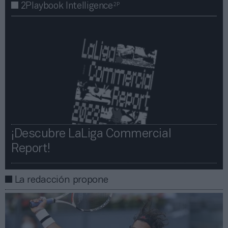
2P
2Playbook Intelligence
¡Descubre LaLiga Commercial
Report!​​
La redacción propone