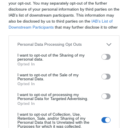
Añadir
2Playbook
como fuente preferida de Google
your opt-out. You may separately opt-out of the further
de forma gratuita
disclosure of your personal information by third parties on the
Mantente informado con las últimas noticias de actualidad.
IAB’s list of downstream participants. This information may
ACTIVAR AHORA
also be disclosed by us to third parties on the
IAB’s List of
Downstream Participants
that may further disclose it to other
third parties.
Compartir
Personal Data Processing Opt Outs
Imprimir
I want to opt-out of the Sharing of my
personal data.
Opted In
Índex
2P
I want to opt-out of the Sale of my
Personal Data.
Kosmos Global Holding
Opted In
I want to opt-out of processing my
Personal Data for Targeted Advertising.
Opted In
Publicidad
I want to opt-out of Collection, Use,
Retention, Sale, and/or Sharing of my
Personal Data that Is Unrelated with the
2P
2Playbook Club
Purposes for which it was collected.