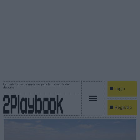
La plataforma de negocios para la industria del
deporte
Login
Registro