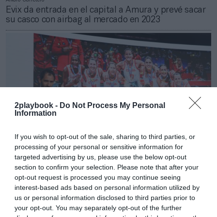
Evix da entrada en el capital a Amura y prevé sacar
su casco con airbag al mercado en 2023
2playbook -
Do Not Process My Personal
Information
If you wish to opt-out of the sale, sharing to third parties, or
processing of your personal or sensitive information for
targeted advertising by us, please use the below opt-out
section to confirm your selection. Please note that after your
2Playbook
opt-out request is processed you may continue seeing
La FEB cerró con beneficios 2020 y presupuesta 22
interest-based ads based on personal information utilized by
millones de facturación para 2021
us or personal information disclosed to third parties prior to
your opt-out. You may separately opt-out of the further
Publicidad