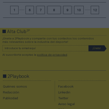
1
6
7
8
9
10
12
2P
Alta Club
¡Únete a 2Playbook y comparte con tus contactos los contenidos
más relevantes sobre la industria del deporte!
Al suscribirte aceptas la
política de privacidad
.
2Playbook
Quiénes somos
Facebook
Redacción
Linkedin
Publicidad
Twitter
Aviso legal