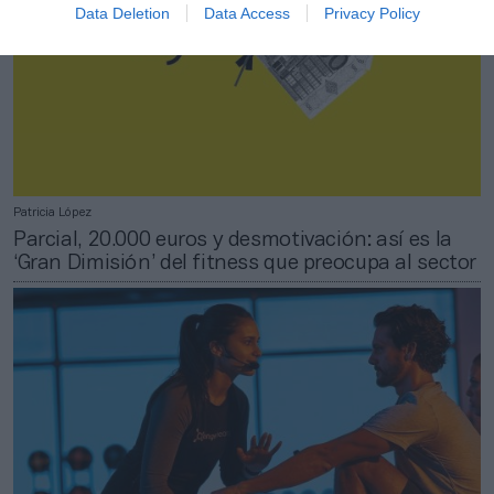
Data Deletion
Data Access
Privacy Policy
Patricia López
Parcial, 20.000 euros y desmotivación: así es la
‘Gran Dimisión’ del fitness que preocupa al sector