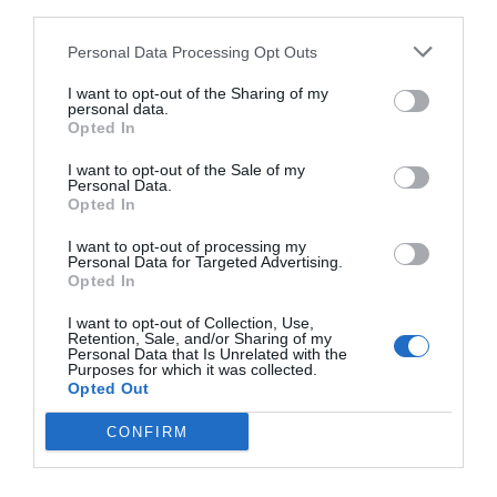
third parties.
Personal Data Processing Opt Outs
I want to opt-out of the Sharing of my
personal data.
Opted In
I want to opt-out of the Sale of my
Personal Data.
Opted In
I want to opt-out of processing my
Personal Data for Targeted Advertising.
Opted In
2Playbook
I want to opt-out of Collection, Use,
El empleo deportivo supera números
Retention, Sale, and/or Sharing of my
prepandemia: 229.100 personas y un 45,5% de
Personal Data that Is Unrelated with the
Purposes for which it was collected.
mujeres
Opted Out
CONFIRM