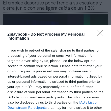
El empleo deportivo pone freno a su escalada y
cierra junio con una ligera caída de un 1,2%
2playbook -
Do Not Process My Personal
Information
If you wish to opt-out of the sale, sharing to third parties, or
processing of your personal or sensitive information for
targeted advertising by us, please use the below opt-out
section to confirm your selection. Please note that after your
opt-out request is processed you may continue seeing
interest-based ads based on personal information utilized by
us or personal information disclosed to third parties prior to
2Playbook
your opt-out. You may separately opt-out of the further
El empleo deportivo registra un nuevo máximo
disclosure of your personal information by third parties on the
histórico en España con 237.391 afiliados en
IAB’s list of downstream participants. This information may
mayo
also be disclosed by us to third parties on the
IAB’s List of
Downstream Participants
that may further disclose it to other