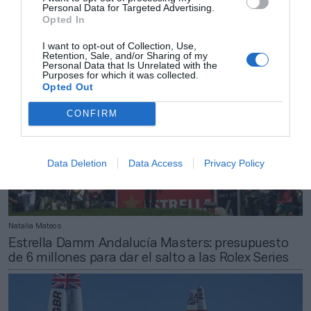
Personal Data for Targeted Advertising.
GP de Australia de F1, Ziggo-Uefa
Opted In
I want to opt-out of Collection, Use,
Retention, Sale, and/or Sharing of my
Personal Data that Is Unrelated with the
Purposes for which it was collected.
Opted Out
CONFIRM
Data Deletion
Data Access
Privacy Policy
Natalia Mateos
Estrella Damm Andalucía Masters: presupuesto
de 6 millones para dar el salto a las Rolex Series