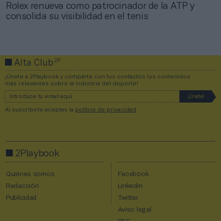
Rolex renueva como patrocinador de la ATP y
consolida su visibilidad en el tenis
2P
Alta Club
¡Únete a 2Playbook y comparte con tus contactos los contenidos
más relevantes sobre la industria del deporte!
Al suscribirte aceptas la
política de privacidad
.
2Playbook
Quiénes somos
Facebook
Redacción
Linkedin
Publicidad
Twitter
Aviso legal