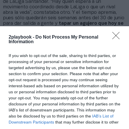
de LaLiga Santander. “Hay quien espera a un
movimiento coordinado desde LaLiga o que un rival
abra la veda”, constataba otro. Y el tiempo apremia,
pues sólo quedarán seis semanas antes del 30 de junio
para dar salida a gente y
tapar un agujero que hoy se
cifra en más de 700 millones de euros
.
Por ahora, el único que ha movido ficha es el FC
2playbook -
Do Not Process My Personal
Barcelona, con
el diferimiento de 172 millones de euros
Information
en cuatro años
, mientras que el Real Madrid también
anunció en asamblea que
buscará un pacto con el
If you wish to opt-out of the sale, sharing to third parties, or
vestuario
que sirva para esquivar unas pérdidas
processing of your personal or sensitive information for
previstas de 69,7 millones de euros.
targeted advertising by us, please use the below opt-out
La situación en las últimas semanas sólo ha
section to confirm your selection. Please note that after your
empeorado, ante
la constatación de que no habrá
opt-out request is processed you may continue seeing
ingresos por taquilla esta temporada o serán mínimos
.
interest-based ads based on personal information utilized by
De hecho, LaLiga ya pidió a todos sus miembros que
us or personal information disclosed to third parties prior to
rehicieran los presupuestos de 2020-2021 para dejar a
cero la recaudación por socios, abonados y taquilla,
your opt-out. You may separately opt-out of the further
como adelantó
2Playbook
. En dinero, eso implicaría
disclosure of your personal information by third parties on the
forzar
un ajuste extra de 285 millones de euros
al de
IAB’s list of downstream participants. This information may
423,1 millones que ya se pedía antes del mercado de
also be disclosed by us to third parties on the
IAB’s List of
invierno para asegurar el
break even
en el segundo
Downstream Participants
that may further disclose it to other
ejercicio marcado por la Covid.
third parties.