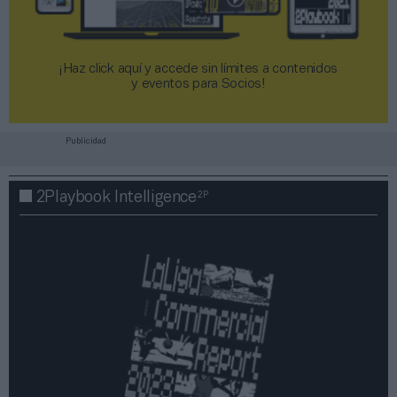
¡Haz click aquí y accede sin límites a contenidos
y eventos para Socios!​​​​​​​
Publicidad
2P
2Playbook Intelligence