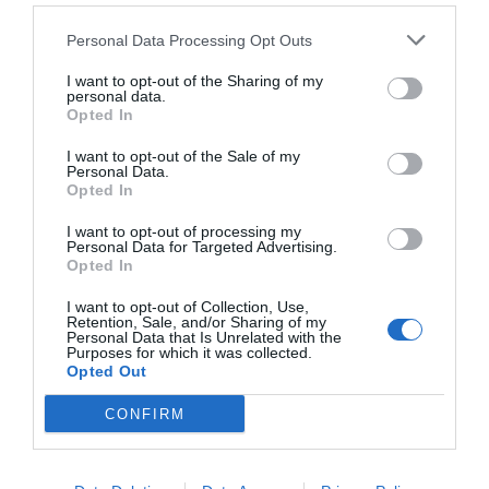
Tampoco ha ayudado
el mercado de invierno, en el
que apenas se han producido operaciones de calado
Personal Data Processing Opt Outs
que ayuden a ir rebajando el déficit existente. Eso sí,
los
equipos de LaLiga Santander y LaLiga SmartBank
I want to opt-out of the Sharing of my
tienen derechos federativos en balance por 2.374
personal data.
millones de euros
, pero cuyo valor de mercado actual
Opted In
ronda los 5.315 millones de euros.
I want to opt-out of the Sale of my
Personal Data.
Añadir
2Playbook
como fuente preferida de Google
Opted In
de forma gratuita
Mantente informado con las últimas noticias de actualidad.
I want to opt-out of processing my
ACTIVAR AHORA
Personal Data for Targeted Advertising.
Opted In
I want to opt-out of Collection, Use,
Retention, Sale, and/or Sharing of my
Compartir
Personal Data that Is Unrelated with the
Purposes for which it was collected.
Opted Out
Imprimir
CONFIRM
Índex
2P