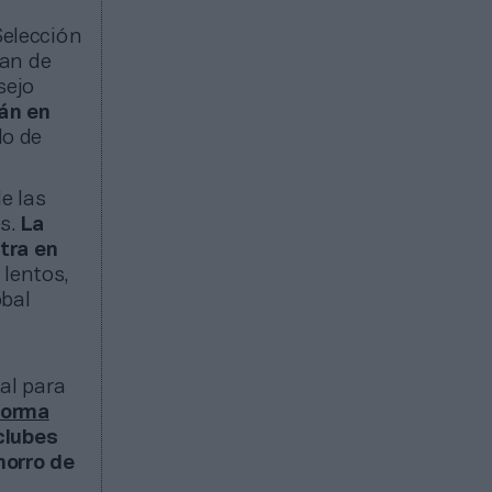
Selección
lan de
sejo
tán en
do de
e las
es.
La
tra en
 lentos,
obal
al para
norma
 clubes
horro de