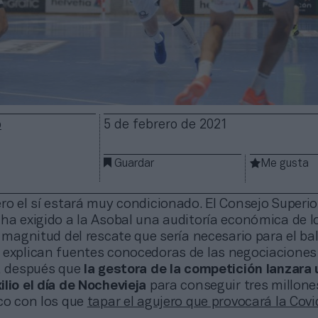
o
5 de febrero de 2021
Guardar
Me gusta
ro el sí estará muy condicionado. El Consejo Superio
ha exigido a la Asobal una auditoría económica de l
a magnitud del rescate que sería necesario para el 
 explican fuentes conocedoras de las negociaciones
o, después que
la gestora de la competición lanzara
lio el día de Nochevieja
para conseguir tres millone
ico con los que
tapar el agujero que provocará la Cov