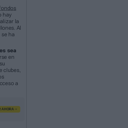
 fondos
o hay
lizar la
lones. Al
 se ha
nes sea
rse en
 su
e clubes,
os
acceso a
R AHORA