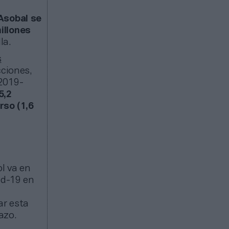
 Asobal se
illones
la.
s
cciones,
 2019-
5,2
rso (1,6
l va en
id-19 en
ar esta
azo.