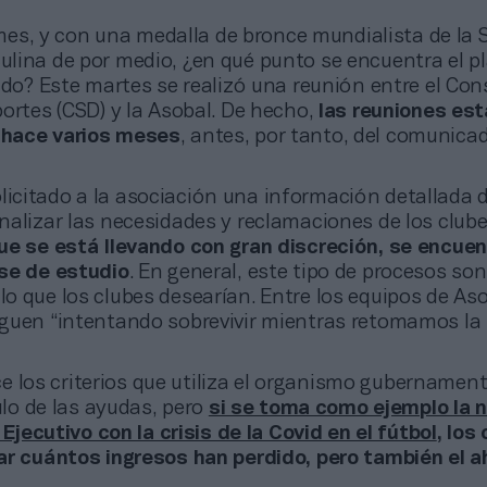
es, y con una medalla de bronce mundialista de la 
lina de por medio, ¿en qué punto se encuentra el p
ado? Este martes se realizó una reunión entre el Con
ortes (CSD) y la Asobal. De hecho,
las reuniones es
hace varios meses
, antes, por tanto, del comunica
licitado a la asociación una información detallada d
nalizar las necesidades y reclamaciones de los club
ue se está llevando con gran discreción, se encuen
se de estudio
. En general, este tipo de procesos son
o que los clubes desearían. Entre los equipos de As
guen “intentando sobrevivir mientras retomamos la
 los criterios que utiliza el organismo gubernament
culo de las ayudas, pero
si se toma como ejemplo la 
l Ejecutivo con la crisis de la Covid en el fútbol
, los
ar cuántos ingresos han perdido, pero también el a