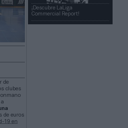
¡Descubre LaLiga
Commercial Report!​​
r de
os clubes
balonmano
 a
 una
s de euros
id-19 en