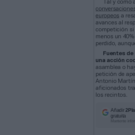
Tal y como 
conversaciones
europeos
a resa
avances al res
competición si 
menos un 40% 
perdido, aunqu
Fuentes de 
una acción coo
asamblea o hay
petición de ape
Antonio Martín,
aficionados tr
los recintos.
Añadir
2Pl
gratuita
Mantente infor