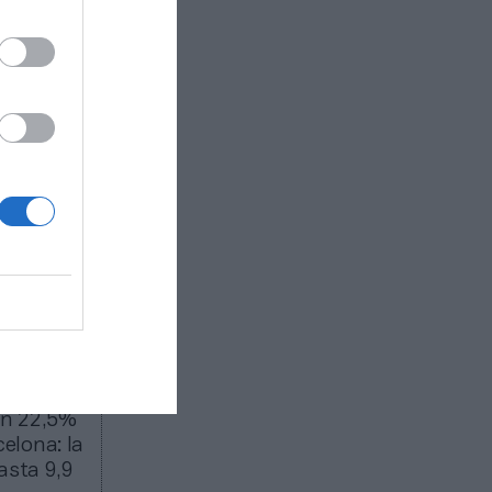
ar la
be
or una
ano
, tras
delicada”
otras
e se
amiento
e enero
,
s y
zos de
2019),
el
os cuatro
un 22,5%
elona: la
asta 9,9