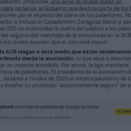
adelantó
2Playbook
,
una serie de clubes están en
 para reclamar al Gobierno que destine parte de los
rcirles por el impacto del cierre de los pabellones. N
pecto, e incluso el Casademont Zaragoza llamó a para
el CSD no autorizaba la vuelta del público a los pabel
del negocio del
matchday
de la temporada en la ACB
e los clubes asumen que el
roto
será mayor
la ACB niegan a este medio que estas reclamacio
rdinada desde la asociación
, ni que vaya a absorbe
a un importe acordado. Por ahora, la liga mantiene
rtura de pabellones. El presidente de la asociación d
 reclamó a finales de 2020 el retorno paulatino de l
as diseñar un protocolo “absolutamente seguro” de 
aybook
como fuente preferida de Google de forma
ACTIVA
mado con las últimas noticias de actualidad.