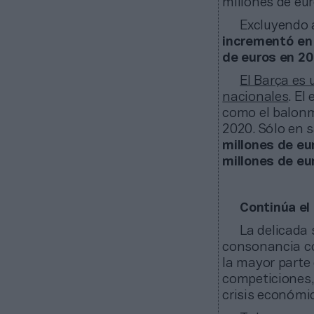
millones de eu
Excluyendo a
incrementó en 
de euros en 2
El Barça es
nacionales
. El
como el balonm
2020. Sólo en sa
millones de eur
millones de eu
Continúa el
La delicada
consonancia con
la mayor parte 
competiciones,
crisis económic