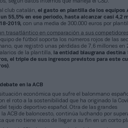
ros, según datos internos que maneja el CSD.
l club catalán,
el gasto en plantilla de los equipos
un 55,5% en ese periodo, hasta alcanzar casi 4,2 m
018-2019,
con una media de 300.000 euros por plantil
 un trasatlántico en comparación a sus competidore
 equipo de fútbol soporta los números rojos de las se
ano, que registró unas pérdidas de 7,6 millones en
larios de la plantilla,
la entidad blaugrana destina 
os, el triple de sus ingresos previstos para este cu
ros)
.
 debate en la ACB
 situación económica que sufre el balonmano españo
 el roto a la sostenibilidad que ha originado la Cov
del tejido deportivo español. Otra de las grandes
 la ACB de baloncesto, continúa luchando por super
a que no tiene visos de llegar a su fin en un corto pl