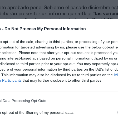
eto aprobado por el Gobierno el pasado diciembre es
 deberán presentar un informe que refleje
“las variac
negativas directamente vinculadas a la Covid-19,
ara cada ejercicio económico las pérdidas de todo
k -
Do Not Process My Personal Information
a pandemia, así como las ayudas públicas obtenidas 
aumentos de gastos asociados directamente a dicha
to opt-out of the sale, sharing to third parties, or processing of your per
os demás ahorros que se hayan derivado de la aplica
formation for targeted advertising by us, please use the below opt-out s
obada para paliar los efectos”.
r selection. Please note that after your opt-out request is processed y
eing interest-based ads based on personal information utilized by us or
cifra en 3 millones de euros e
disclosed to third parties prior to your opt-out. You may separately opt-
losure of your personal information by third parties on the IAB’s list of
co conjunto en sus clubes, l
. This information may also be disclosed by us to third parties on the
IA
Participants
that may further disclose it to other third parties.
dose con el CSD
l Data Processing Opt Outs
uta del Mundial, y con la tercera ola aún presente e
 imposible la vuelta de público a los pabellones, con
o opt-out of the Sharing of my personal data.
 la partida de ingresos por
ticketing
. Aun así, con los