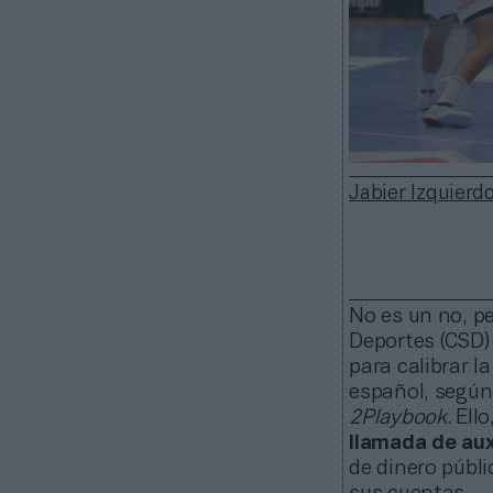
Jabier Izquierd
No es un no, pe
Deportes (CSD) 
para calibrar l
español, según
2Playbook
. Ell
llamada de auxi
de dinero públ