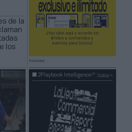
s de la
claman
¡Haz click aquí y accede sin
tadas
límites a contenidos y
eventos para Socios!​​​​​​​
e los
Publicidad
2P
2Playbook Intelligence
Todos