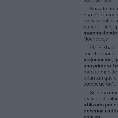
sus cuentas
.
Pasado un m
Española mascu
rescate solicit
Superior de Dep
marcha desde 
Nochevieja.
El CSD ha so
cuentas para a
negociación, q
una primera fa
mucho más de l
apuntan que si
competición”.
Se desconoce
realizar el cál
utilizada por e
deberían audit
costes
.