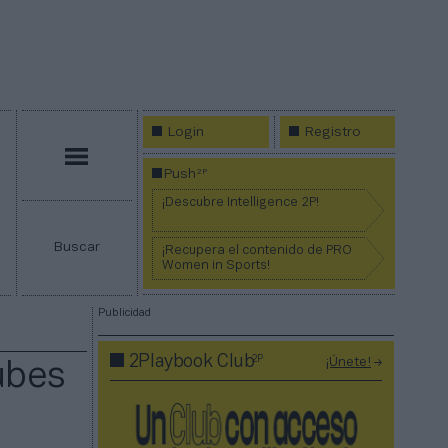
Login
Registro
Menú
2P
Push
¡Descubre Intelligence 2P!
Buscar
¡Recupera el contenido de PRO
Women in Sports!
Publicidad
2P
2Playbook Club
¡Únete!
ubes