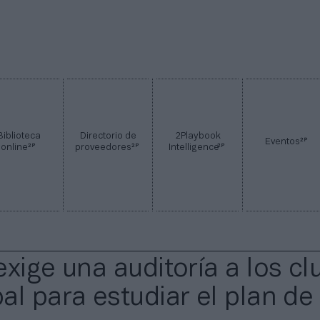
Biblioteca
Directorio de
2Playbook
2P
Eventos
2P
2P
2P
online
proveedores
Intelligence
exige una auditoría a los cl
al para estudiar el plan de