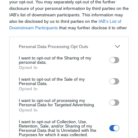
Dapper Labs
-tras el
boom
de los NFT-
y
Burger King,
your opt-out. You may separately opt-out of the further
que ha tomado el relevo de Telepizza
en la categoría
disclosure of your personal information by third parties on the
de restauración, donde la competición ha demostrado
IAB’s list of downstream participants. This information may
ser un alto generador de demanda.
also be disclosed by us to third parties on the
IAB’s List of
Downstream Participants
that may further disclose it to other
Relacionado
Ó. Mayo (LaLiga): “Si el fútbol no interesara a los
third parties.
jóvenes, ¿habría entrado TikTok en patrocinio?”
Personal Data Processing Opt Outs
Las marcas que explotan la asociación de imagen
con el fútbol español (El Corte Inglés, Allianz, Mazda,
I want to opt-out of the Sharing of my
personal data.
Marqués del Atrio y Burger King) rondan los tres
Opted In
millones de euros anuales en pagos, por los
aproximadamente
ocho millones en los que se
I want to opt-out of the Sale of my
mueven las asociaciones globales
(Budweiser,
Personal Data.
LiveScore, Microsoft, Puma, BKT y la ya mencionada
Opted In
TVM).
La revalorización de los paquetes de patrocinio
I want to opt-out of processing my
Personal Data for Targeted Advertising.
también ha dejado por el camino a marcas como
Opted In
Vitaldent, LG o Mail Boxes, que se ha compensado con
importantes patrocinios regionales en Asia y
I want to opt-out of Collection, Use,
Norteamérica, entre otros.
Retention, Sale, and/or Sharing of my
Personal Data that Is Unrelated with the
Purposes for which it was collected.
Añadir
2Playbook
como fuente preferida de Google