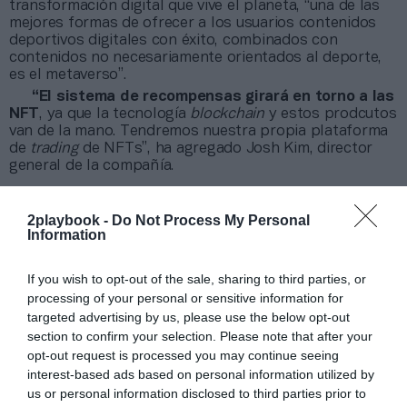
transformación digital que vive el planeta, “una de las
mejores formas de ofrecer a los usuarios contenidos
deportivos digitales con éxito, combinados con
contenidos no necesariamente orientados al deporte,
es el metaverso”.
“El sistema de recompensas girará en torno a las
NFT
, ya que la tecnología
blockchain
y estos prodcutos
van de la mano. Tendremos nuestra propia plataforma
de
trading
de NFTs”, ha agregado Josh Kim, director
general de la compañía.
Más de 120 millones por patrocinios en 2021-
2playbook -
Do Not Process My Personal
2022
Information
LaLiga espera que el área comercial pueda superar
los 120 millones de euros de facturación en 2021-
If you wish to opt-out of the sale, sharing to third parties, or
2022, lo que supondría casi
un 20% más que el curso
processing of your personal or sensitive information for
anterior
. Ahí destacan las renovaciones al alza de los
targeted advertising by us, please use the below opt-out
grandes patrocinadores como Banco Santander,
que ya
paga casi 20 millones al año
, pero también la
section to confirm your selection. Please note that after your
continuidad ya asegurada para este curso de El Corte
opt-out request is processed you may continue seeing
Inglés, Marqués del Atrio y Allianz.
interest-based ads based on personal information utilized by
A ellos se les ha sumado Sorare, Socios.com,
us or personal information disclosed to third parties prior to