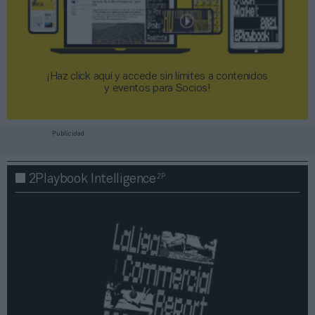
¡Haz click aquí y accede sin límites a contenidos
y eventos para Socios!​​​​​​​
Publicidad
2P
2Playbook Intelligence