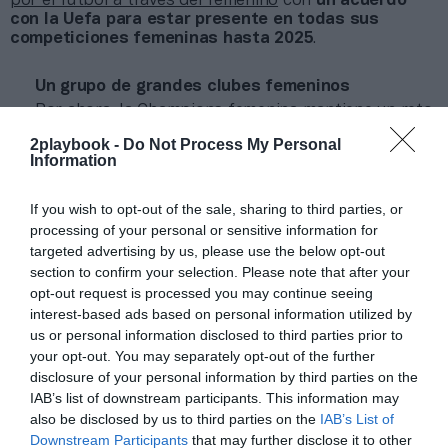
por el fútbol a través del femenino
con
un acuerdo
con la Uefa para estar presente en todas sus
competiciones femeninas hasta 2025
.
Un grupo de grandes clubes femeninos
Por ahora, la Champions femenina mantiene un reto
parejo al que se vive todavía hoy en el fútbol masculino,
2playbook -
Do Not Process My Personal
en el que todavía hay notables brechas de
Information
presupuestos entre los clubes durante las primeras
fases.
If you wish to opt-out of the sale, sharing to third parties, or
Sin embargo, en las fases finales ya se puede
contemplar un grupo de clubes que se pueden empezar
processing of your personal or sensitive information for
a considerar
grandes
del fútbol femenino. Equipos con
targeted advertising by us, please use the below opt-out
presupuestos entre 5 millones y 8 millones de euros y
section to confirm your selection. Please note that after your
dónde se incluye el FC Barcelona.
opt-out request is processed you may continue seeing
Las blaugranas disputarán mañana su segunda final
interest-based ads based on personal information utilized by
de Champions consecutiva, con el objetivo de revalidar
us or personal information disclosed to third parties prior to
el título de campeón europeo. Para ello,
el Barça cuenta
your opt-out. You may separately opt-out of the further
con 7,5 millones de presupuesto
y una plantilla
disclosure of your personal information by third parties on the
competitiva para la que destina 4,6 millones. Eso sí, el
IAB’s list of downstream participants. This information may
club, a pesar de ganarlo todo en 2020-2021,
asumió
also be disclosed by us to third parties on the
IAB’s List of
unas pérdidas de 2,3 millones la pasada temporada
.
Downstream Participants
that may further disclose it to other