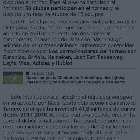
disputan el torneo. Para ello se ha cambiado el
formato:
50 clubes participan en el torneo
y se
disputa una fase de grupos de 16 equipos.
La OTT es el primer socio audiovisual exclusivo de la
Uefa para la competición, que también se podrá ver en
abierto en YouTube durante las dos primeras
temporadas. El acuerdo de Uefa con Dazn incluye,
además de las retransmisiones, numerosos contenidos
behind the scenes
.
Los patrocinadores del torneo son
Euronics, Grifols, Heineken, Just Eat Takeaway,
Lay’s, Visa, Adidas y Hublot
.
Relacionado
Dazn compra la Champions femenina a nivel global
hasta 2025 y se alía con YouTube para ir en abierto
Este hito audiovisual ayudará al regulador europeo
en su apuesta por hacer sostenible económicamente
el
torneo, en el que ha invertido 41,3 millones de euros
desde 2017-2018
. Además, con una apuesta creciente,
pues el déficit anual asumido ha pasado de poco más
de cinco millones ese año a los más de 12 millones de
pérdidas que soporta el torneo desde 2019-2020. El
techo en el gasto por la Champions femenina se