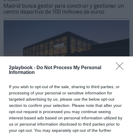
Madrid busca gestor para construir y gestionar un
centro deportivo de 100 millones de euros
2playbook -
Do Not Process My Personal
Information
If you wish to opt-out of the sale, sharing to third parties, or
processing of your personal or sensitive information for
targeted advertising by us, please use the below opt-out
section to confirm your selection. Please note that after your
Roger Requena
Supera paga la factura energética: sube pérdidas
opt-out request is processed you may continue seeing
hasta 9,6 millones en 2022 pese a vender un 39%
interest-based ads based on personal information utilized by
más
us or personal information disclosed to third parties prior to
your opt-out. You may separately opt-out of the further
Publicidad