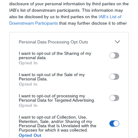
disclosure of your personal information by third parties on the
IAB’s list of downstream participants. This information may
also be disclosed by us to third parties on the
IAB’s List of
Downstream Participants
that may further disclose it to other
third parties.
Personal Data Processing Opt Outs
I want to opt-out of the Sharing of my
personal data.
Opted In
I want to opt-out of the Sale of my
Personal Data.
Opted In
I want to opt-out of processing my
Personal Data for Targeted Advertising.
2Playbook
Opted In
Peloton reduce un 9% sus pérdidas pese a facturar
500 millones menos en el primer semestre
I want to opt-out of Collection, Use,
Retention, Sale, and/or Sharing of my
Personal Data that Is Unrelated with the
Purposes for which it was collected.
Opted Out