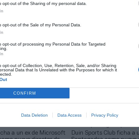
o opt-out of the Sharing of my personal data.
In
o opt-out of the Sale of my Personal Data.
rands
Roger Requena
In
 se alía con Technogym
Eurofitness prevé una fa
par sus clubes y
récord de 30 millones en 
to opt-out of processing my Personal Data for Targeted
ing.
r la experiencia del
alcanzar los 60.000 abon
In
o opt-out of Collection, Use, Retention, Sale, and/or Sharing
ersonal Data that Is Unrelated with the Purposes for which it
lected.
Out
CONFIRM
Data Deletion
Data Access
Privacy Policy
Patricia López / Roger Requena
icha a un ex de Microsoft
Duin Sports Club ficha a 