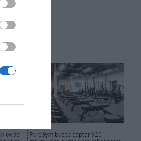
cturación
2023 tras
ados
2Playbook
un ex de
PureGym busca captar 926