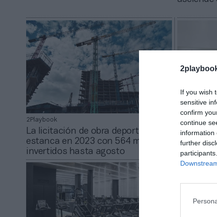
2playboo
If you wish 
sensitive in
confirm you
2Playbook
2Playbook
continue se
La licitación de obra deportiva se
Lululemon
information 
estanca en 2023 con 564 millones
Peloton c
further disc
invertidos hasta agosto
digital
participants
Downstream 
Persona