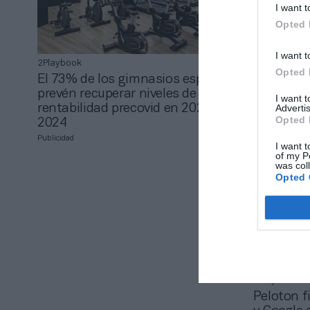
I want t
Opted 
I want t
2Playbook
2Playbook B
Opted 
El 73% de los gimnasios españoles
Synergym
prevén recuperar niveles de
para equi
I want 
Advertis
rentabilidad precovid en 2023-
digitaliza
Opted 
2024
abonado
Publicidad
I want t
of my P
was col
Opted 
2Playbook
Peloton f