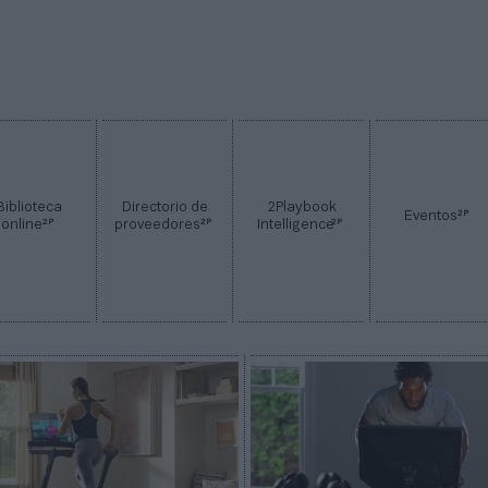
Biblioteca
Directorio de
2Playbook
2P
Eventos
2P
2P
2P
online
proveedores
Intelligence