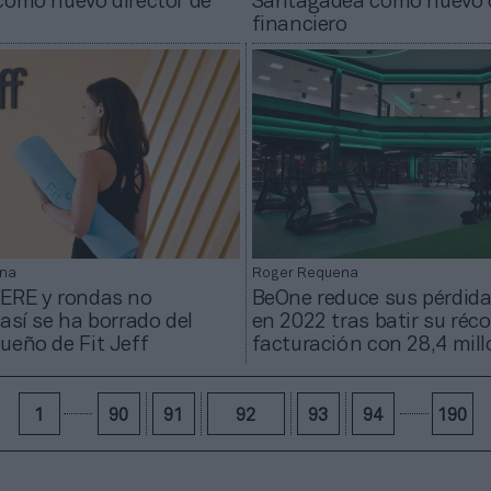
como nuevo director de
Santagadea como nuevo d
financiero
na
Roger Requena
 ERE y rondas no
BeOne reduce sus pérdid
 así se ha borrado del
en 2022 tras batir su réco
ueño de Fit Jeff
facturación con 28,4 mil
1
90
91
92
93
94
190