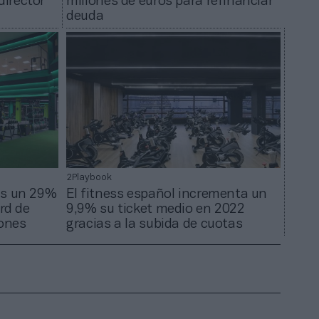
irector
millones de euros para refinanciar
deuda
2Playbook
as un 29%
El fitness español incrementa un
rd de
9,9% su ticket medio en 2022
lones
gracias a la subida de cuotas