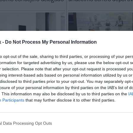
k -
Do Not Process My Personal Information
to opt-out of the sale, sharing to third parties, or processing of your per
formation for targeted advertising by us, please use the below opt-out s
r selection. Please note that after your opt-out request is processed y
Roger Requena
eing interest-based ads based on personal information utilized by us or
 aparca Mirror y ficha a
ABC Fitness ficha a una 
disclosed to third parties prior to your opt-out. You may separately opt-
omo proveedor de fitness
Fitness para la gestión d
losure of your personal information by third parties on the IAB’s list of
en España y el resto de E
. This information may also be disclosed by us to third parties on the
IA
Participants
that may further disclose it to other third parties.
l Data Processing Opt Outs