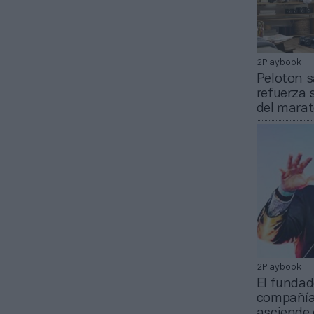
2Playbook
Peloton s
refuerza 
del mara
2Playbook
El fundad
compañía 
asciende