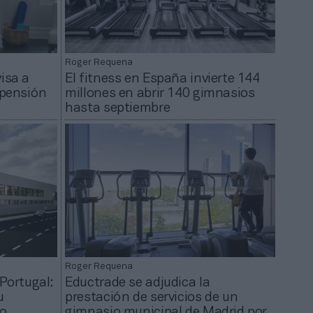
Roger Requena
isa a
El fitness en España invierte 144
spensión
millones en abrir 140 gimnasios
hasta septiembre
Roger Requena
Portugal:
Eductrade se adjudica la
u
prestación de servicios de un
vo
gimnasio municipal de Madrid por