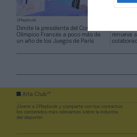
2Playbook
2Playbook
Dimite la presidenta del Comité
El Comité
Olímpico Francés a poco más de
renueva s
un año de los Juegos de París
colaborac
2P
Alta Club
¡Únete a 2Playbook y comparte con tus contactos
los contenidos más relevantes sobre la industria
del deporte!