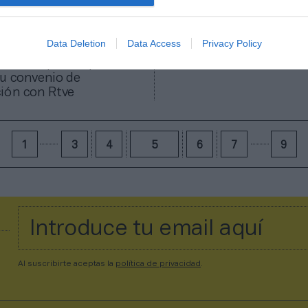
Data Deletion
Data Access
Privacy Policy
 Paralímpico Español
u convenio de
ión con Rtve
1
3
4
5
6
7
9
Al suscribirte aceptas la
política de privacidad
.