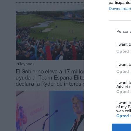
participants
Downstream 
Persona
I want t
Opted 
I want t
2Playbook
Cristian Garc
Opted 
El Gobierno eleva a 17 millones la
La apuest
ayuda al Team España Élite y
negocio V
I want 
declara la Ryder de interés público
euros sólo
Advertis
Opted 
I want t
of my P
was col
Opted 