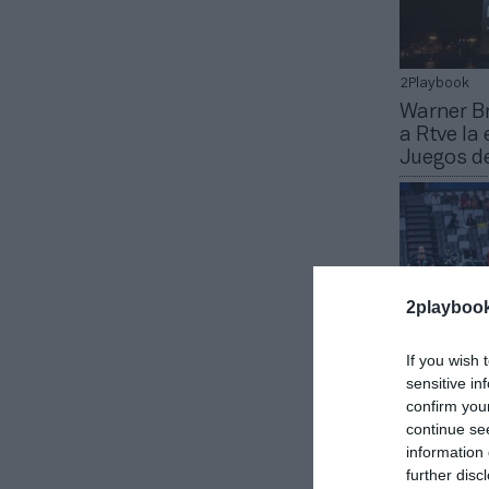
2Playbook
Warner Br
a Rtve la
Juegos de
2playboo
If you wish 
sensitive in
confirm you
Juan Espinós
continue se
La Fiba a
information 
las cuatr
further disc
2024