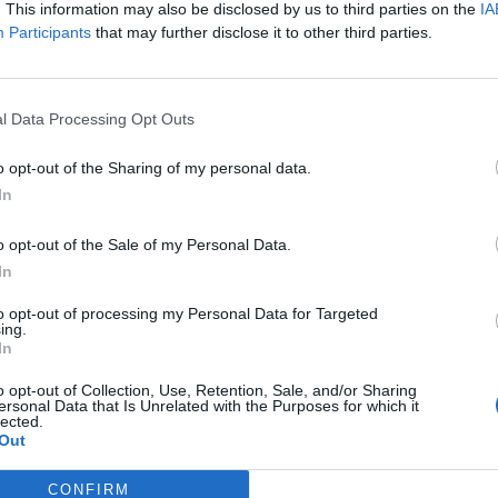
. This information may also be disclosed by us to third parties on the
IA
Participants
that may further disclose it to other third parties.
l Data Processing Opt Outs
o opt-out of the Sharing of my personal data.
In
o opt-out of the Sale of my Personal Data.
ía
In
a de París 2024 por el
IP: a por 183 millones de
to opt-out of processing my Personal Data for Targeted
 con el ‘hospitality’
ing.
In
o opt-out of Collection, Use, Retention, Sale, and/or Sharing
ersonal Data that Is Unrelated with the Purposes for which it
lected.
Out
CONFIRM