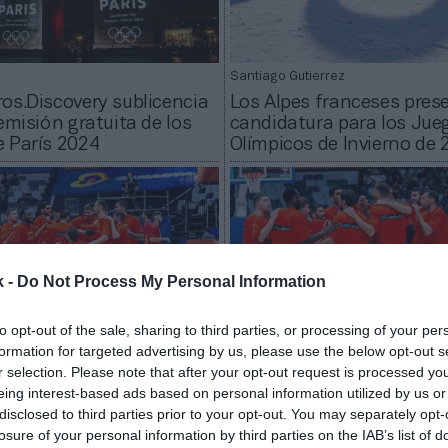
Santiago Gutierrez
os.Discovery sublicencia
Los Alpes franceses pres
 emisión gratuita de los
candidatura para los Jue
 París 2024
Olímpicos de Invierno de 
k -
Do Not Process My Personal Information
to opt-out of the sale, sharing to third parties, or processing of your per
formation for targeted advertising by us, please use the below opt-out s
r selection. Please note that after your opt-out request is processed y
Santiago Gutierrez
eing interest-based ads based on personal information utilized by us or
djudica a Valencia una de
Valencia presenta su can
disclosed to third parties prior to your opt-out. You may separately opt-
o sedes del Preolímpico
para acoger el preolímpic
losure of your personal information by third parties on the IAB’s list of
masculino de baloncesto