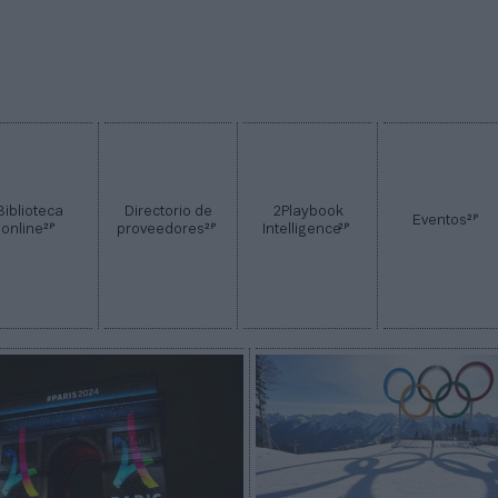
Biblioteca
Directorio de
2Playbook
2P
Eventos
2P
2P
2P
online
proveedores
Intelligence