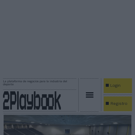
La plataforma de negocios para la industria del
deporte
Login
Registro