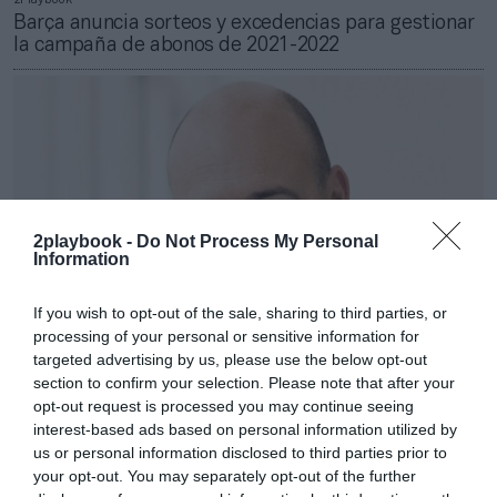
Barça anuncia sorteos y excedencias para gestionar
la campaña de abonos de 2021-2022
2playbook -
Do Not Process My Personal
Information
If you wish to opt-out of the sale, sharing to third parties, or
processing of your personal or sensitive information for
targeted advertising by us, please use the below opt-out
section to confirm your selection. Please note that after your
2Playbook
opt-out request is processed you may continue seeing
La ECA nombra miembro de la junta directiva al
interest-based ads based on personal information utilized by
CEO español del Bayer Leverkusen
us or personal information disclosed to third parties prior to
your opt-out. You may separately opt-out of the further
Publicidad