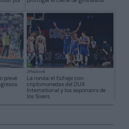
mour por
prorrogar el cierre de gimnasios
2Playbook
o prevé
La ronda: el fichaje con
ngresos
criptomonedas del DUX
International y los esponsors de
los Sixers