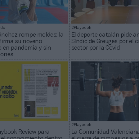
rdo
2Playbook
ánchez rompe moldes: la
El deporte catalán pide a
firma su noveno
Síndic de Greuges por el ci
o en pandemia y sin
sector por la Covid
iones
2Playbook
aybook Review para
La Comunidad Valenciana
el conocimiento dentro
el cierre de gimnasios a pa