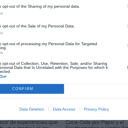
o opt-out of the Sharing of my personal data.
In
o opt-out of the Sale of my Personal Data.
2Playbook
 Castilla-La Mancha y
La Comunidad de Madrid 
In
ra también cierran los
3,6 millones para la prom
to opt-out of processing my Personal Data for Targeted
eportivos
deporte en la región
ing.
In
o opt-out of Collection, Use, Retention, Sale, and/or Sharing
ersonal Data that Is Unrelated with the Purposes for which it
lected.
Out
CONFIRM
Data Deletion
Data Access
Privacy Policy
rdo
2Playbook
 Stadium, el
La ronda: LeBron James 
ace’ de experiencias que
Coca-Cola por Pepsi y el