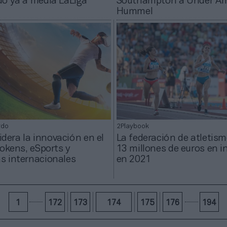
o ya a media LaLiga
Southampton a Under Ar
Hummel
rdo
2Playbook
lidera la innovación en el
La federación de atletism
tokens, eSports y
13 millones de euros en i
s internacionales
en 2021
1
172
173
174
175
176
194