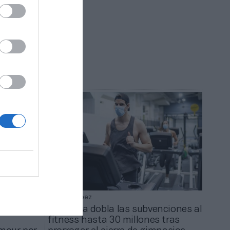
destina
oción del
Patricia López
cambia
Cataluña dobla las subvenciones al
fitness hasta 30 millones tras