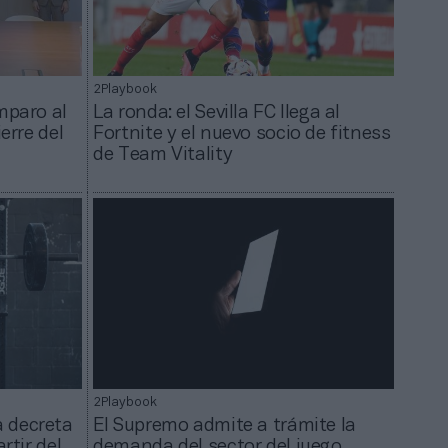
2Playbook
mparo al
La ronda: el Sevilla FC llega al
erre del
Fortnite y el nuevo socio de fitness
de Team Vitality
2Playbook
 decreta
El Supremo admite a trámite la
rtir del
demanda del sector del juego