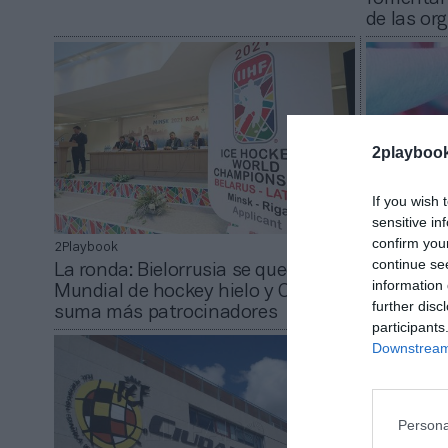
de las or
2playboo
If you wish 
sensitive in
confirm you
2Playbook
2Playbook
continue se
La ronda: Bielorrusia se queda sin
La Genera
information 
Mundial de hockey hielo y Osaka
Deporte d
further disc
suma más patrocinadores
voto por 
participants
Downstream 
Persona