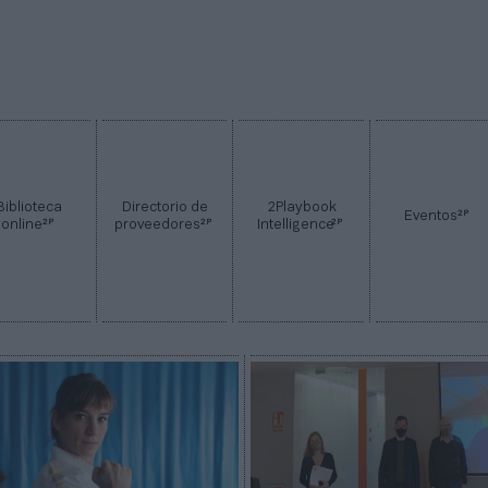
Biblioteca
Directorio de
2Playbook
2P
Eventos
2P
2P
2P
online
proveedores
Intelligence