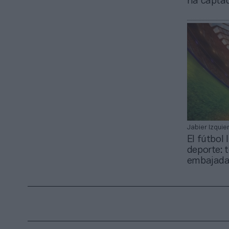
ha captad
Jabier Izquie
El fútbol 
deporte: 
embajada