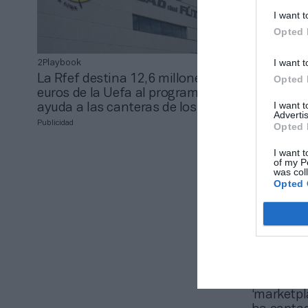
I want t
Opted 
I want t
2Playbook
2Playbook
La Rfef destina 12,6 millones de
Asturias,
Opted 
euros de la Uefa al programa de
Extremadu
I want 
ayuda a las canteras de los clubes
centros d
Advertis
Publicidad
Opted 
I want t
of my P
was col
Opted 
Jabier Izquie
Book Your
‘marketpl