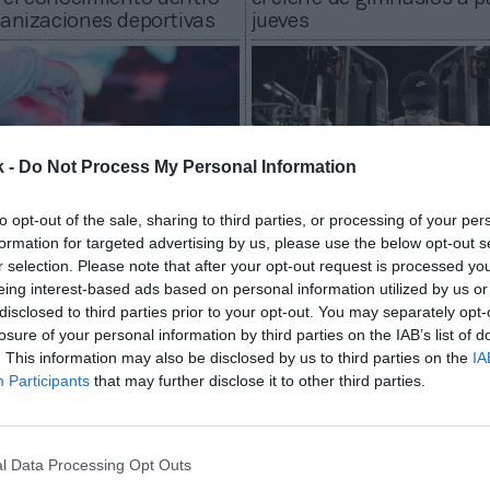
ganizaciones deportivas
jueves
k -
Do Not Process My Personal Information
to opt-out of the sale, sharing to third parties, or processing of your per
formation for targeted advertising by us, please use the below opt-out s
r selection. Please note that after your opt-out request is processed y
2Playbook
eing interest-based ads based on personal information utilized by us or
litat modifica la Ley del
Galicia paraliza el deport
disclosed to third parties prior to your opt-out. You may separately opt-
e Cataluña para activar el
y limita más la actividad 
losure of your personal information by third parties on the IAB’s list of
correo en el Barça
gimnasios
. This information may also be disclosed by us to third parties on the
IA
Participants
that may further disclose it to other third parties.
l Data Processing Opt Outs