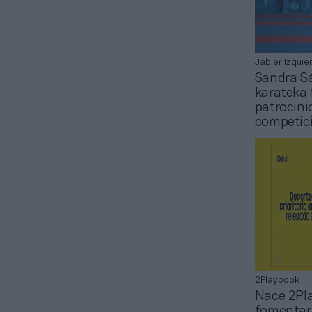
Jabier Izquie
Sandra S
karateka 
patrocini
competic
2Playbook
Nace 2Pl
fomentar 