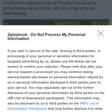
Lululemon apuesta por el fitness: lanza una
plataforma de entreno con un programa de
membresía
2playbook -
Do Not Process My Personal
Information
If you wish to opt-out of the sale, sharing to third parties, or
processing of your personal or sensitive information for
targeted advertising by us, please use the below opt-out
section to confirm your selection. Please note that after your
opt-out request is processed you may continue seeing
interest-based ads based on personal information utilized by
us or personal information disclosed to third parties prior to
your opt-out. You may separately opt-out of the further
2Playbook
disclosure of your personal information by third parties on the
La ronda: Televisa, US Soccer, Lululemon, la F1, el
IAB’s list of downstream participants. This information may
DP World Tour-Emirates
also be disclosed by us to third parties on the
IAB’s List of
Downstream Participants
that may further disclose it to other