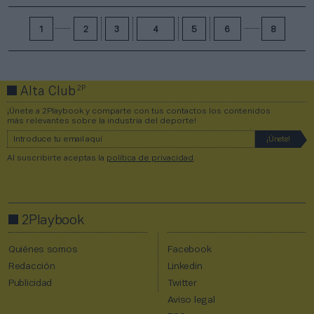
1
2
3
4
5
6
8
2P
Alta Club
¡Únete a 2Playbook y comparte con tus contactos los contenidos
más relevantes sobre la industria del deporte!
Al suscribirte aceptas la
política de privacidad
.
2Playbook
Quiénes somos
Facebook
Redacción
Linkedin
Publicidad
Twitter
Aviso legal